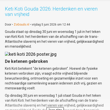
het visuele spektakel compleet: in haar rol
als 'Vrouw op Voetstuk' reageert zij op
Keti Koti Gouda 2026: Herdenken en vieren
stelten op de dynamiek tussen toen en nu.
van vrijheid
Zintuigprikkelende avond
Door •
ZoGouds.nl
• vrijdag 5 juni 2026 om 12:44
Gouda staat op dinsdag 30 juni en woensdag 1 juli in het teken
De regie van deze bijzondere voorstelling is
van Keti Koti: het herdenken van de afschaffing van de trans-
in handen van Margrethe Beelen. 'Mîne
Atlantische slavernij en het vieren van vrijheid, gelijkwaardigheid
Minne' belooft een zintuigprikkelende
en menselijkheid.
avond te worden waarin historie en
moderne straatcultuur elkaar ontmoeten.
Locatie: Gouda Studio's, Oosthaven 12,
De ketenen gebroken
Gouda
Keti Koti betekent “de ketenen gebroken”. Hoewel de fysieke
Tijd: 20u00 - 21u15
ketenen verbroken zijn, vraagt echte vrijheid blijvende
bewustwording, ontmoeting en gezamenlijke inzet voor een
Tickets: € 15,00 (verkrijgbaar via de
rechtvaardige samenleving waarin iedereen zich vrij, gezien en
website of de QR-code) / Aan de deur:
menswaardig voelt.
€17,50
Op dinsdag 30 juni en woensdag 1 juli staat Gouda in het teken
Info:
www.muziektheatergoedwerk.nl
van Keti Koti: het herdenken van de afschaffing van de trans-
Atlantische slavernij en het vieren van vrijheid, gelijkwaardigheid
Toon alles