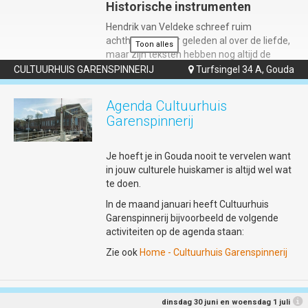
Historische instrumenten
Hendrik van Veldeke schreef ruim
achthonderd jaar geleden al over de liefde,
Toon alles
maar zijn teksten hebben nog altijd de
kracht om harten te raken. In 'Mîne Minne'
CULTUURHUIS GARENSPINNERIJ
Turfsingel 34 A, Gouda

blazen middeleeuws muzikanten Helma
Hartman en Willem Gerritsen zijn gedichten
Agenda Cultuurhuis
nieuw leven in. Zij leggen de muzikale basis
Garenspinnerij
met historische instrumenten zoals de fluit,
doedelzak en draailier.
Je hoeft je in Gouda nooit te vervelen want
in jouw culturele huiskamer is altijd wel wat
Het gevecht met de oude taal
te doen.
Om de brug naar het heden te slaan,
In de maand januari heeft Cultuurhuis
hertaalt Rik Zutphen (bekend als de
Garenspinnerij bijvoorbeeld de volgende
Droominee) de minneliederen naar
activiteiten op de agenda staan:
scherpe, hedendaagse spoken word. Met
Zie ook
Home - Cultuurhuis Garenspinnerij
live gestapelde klanken uit een loop station
gaat hij de dialoog – en soms het gevecht –
aan met de traditionele middeleeuwse
muziek. Performer Janne van Ooij maakt
dinsdag 30 juni en woensdag 1 juli