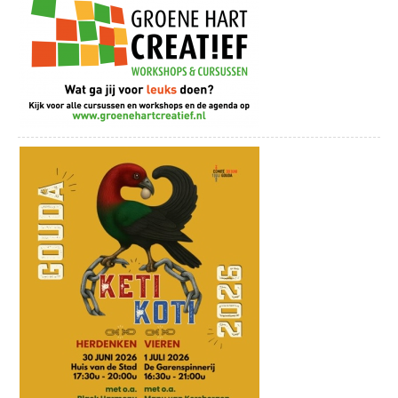
en een bezoek aan het Touwmuseum in Oudewater. Hoe leuk is
paviljoen Rederij de Vrijheid. Een Beleef
dat!
GOUDasfalt-dag is ook prima te
combineren met een wandeling en
Alle arrangementen zijn te ontdekken op beleefwoerden.com
ontdekkingstocht door het Veenweidepark,
het gebied direct achter de Gouderaksedijk
32.
VASTE PRIK:
iedere do. FIETSTOUR GREEN COW BIKE
Fietsroute trekvaarttocht
TOURS
Stap op de fiets en maak een mooie tocht door het
13-16u00 Stap met Green Cow Bike Tours
stroomgebied van Lange Linschoten en Hollandsche IJssel. De
op de fiets en verken de prachtige
route kan op elk gewenste plek gestart worden en is 35
omgeving van Gouda! Tijdens deze tour
kilometer lang. Je zal er dus ongeveer 2 uur over doen. Vergeet
met gids fiets je langs de hoogtepunten
onderweg geen terrasje te pakken of een museum te bezoeken
van de historische binnenstad. Wist je
zoals het Stadsmuseum van Woerden of De Heksenwaag in
bijvoorbeeld dat alle scheepvaart van
Oudewater.
Rotterdam naar Amsterdam vroeger
dwars door Gouda ging? Bewonder onze
Buitenplaats De Blauwe Meije, nu 7 dagen per week genieten
molens en fiets tussen de koeien door het
Buitenplaats De Blauwe Meije nu 7 dagen per week open! De
Hollandse landschap! Proef wat kaas bij
kunstlocatie was altijd het creatieve middelpunt in de Meije met
een kaasboerderij en geniet van het weidse
beeldhouwen en exposities. Naast de diverse activiteiten en
uitzicht over de Reeuwijkse Plassen! Iedere
exposities kun je ook altijd genieten van heerlijke taarten en
donderdagmiddag – na de Goudse
streekproducten. Heerlijk verpozen aan het water, diverse