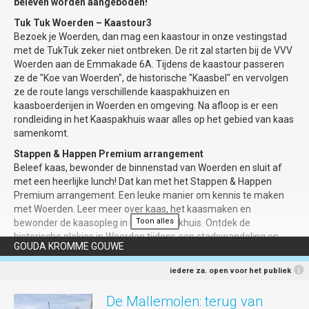
beleven worden aangeboden!
Gilde organiseert op zaterdagen
Bij slecht weer spelen de boulers in haar
Tuk Tuk Woerden – Kaastour3
instapwandelingen met een thema, op 29
eigen overdekte Boulodrôme. Jeu de
Bezoek je Woerden, dan mag een kaastour in onze vestingstad
april ‘Joden in Gouda’. De instapwandeling
Boules-ballen kun je lenen van de
met de TukTuk zeker niet ontbreken. De rit zal starten bij de VVV
‘Poortjes, hofjes en steegjes’ is er elke
vereniging.
Woerden aan de Emmakade 6A. Tijdens de kaastour passeren
woensdag van juni tot en met augustus
ze de "Koe van Woerden", de historische "Kaasbel" en vervolgen
tijdens de openlucht antiek- en
ze de route langs verschillende kaaspakhuizen en
brocantemarket Gouds Montmartre.
Locatie?
Petanque Vereniging Gouda,
kaasboerderijen in Woerden en omgeving. Na afloop is er een
Schatten uit het Rijks
Sportcomplex de Uiterwaarden,
rondleiding in het Kaaspakhuis waar alles op het gebied van kaas
Uiterwaardseweg 4 Gouda.
samenkomt.
Bij een wandeling in of rondom Gouda
hoort een bezoek aan Museum Gouda. Het
Kosten?
Deelname is geheel gratis,
Stappen & Happen Premium arrangement
museum toont tot en met 17 september
inclusief elke zondag gratis een kop koffie
Beleef kaas, bewonder de binnenstad van Woerden en sluit af
de expositie Hoge Luchten, Schatten uit het
of thee.
met een heerlijke lunch! Dat kan met het Stappen & Happen
Rijks. Een selectie van 40 prachtige
Premium arrangement. Een leuke manier om kennis te maken
Aanmelden!
Bij voorkeur vooraf via de
vergezichten en intieme stadsgezichten
met Woerden. Leer meer over kaas, het kaasmaken en
website
www.goudapetanque.nl
, waar je
van grote meesters uit de depots van het
Toon alles
bewonder de kaasopleg in het Kaaspakhuis. Ontdek de
ook nader informatie vindt.
Rijksmuseum en werken uit het museum
historische plekjes in Woerden tijdens een stadswandeling en
zelf. Hedendaagse kunstenaars Martin &
GOUDA KROMME GOUWE
Aanmelden (of vragen om nadere
maak kennis met culinair Woerden bij één van de restaurants.
Inge Riebeek leveren met korte
informatie) kan ook via e-
Boek het Stappen & Happen arrangement voor slechts €17,50 en
iedere za. open voor het publiek
videoportretten van Goudse inwoners hun
mail
PRcie@goudapetanque.nl
. Graag
geniet van een rondleiding door het moderne Kaaspakhuis, een
artistieke bijdrage aan de expositie onder
naam, aanduiding ‘man’, ‘vrouw’, leeftijd en
wandeling door de historische binnenstad en proef een beetje
De Mallemolen: terug van
de noemer Stadslucht maakt vrij.
emailadres vermelden. Aanmelden kan
van Woerden met een heerlijke lunch bij één van de