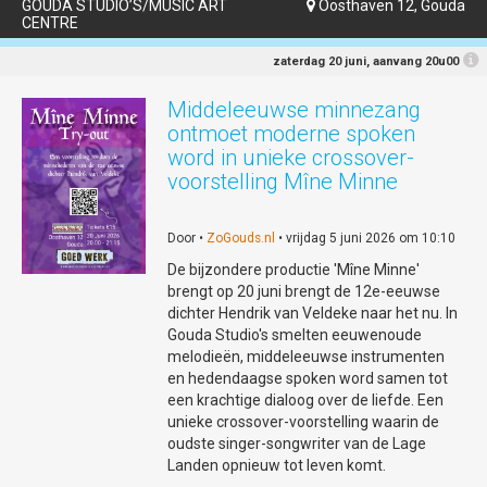
GOUDA STUDIO’S/MUSIC ART
Oosthaven 12, Gouda

CENTRE
zaterdag 20 juni, aanvang 20u00
Middeleeuwse minnezang
ontmoet moderne spoken
word in unieke crossover-
voorstelling Mîne Minne
Door •
ZoGouds.nl
• vrijdag 5 juni 2026 om 10:10
De bijzondere productie 'Mîne Minne'
brengt op 20 juni brengt de 12e-eeuwse
dichter Hendrik van Veldeke naar het nu. In
Gouda Studio's smelten eeuwenoude
melodieën, middeleeuwse instrumenten
en hedendaagse spoken word samen tot
een krachtige dialoog over de liefde. Een
unieke crossover-voorstelling waarin de
oudste singer-songwriter van de Lage
Landen opnieuw tot leven komt.