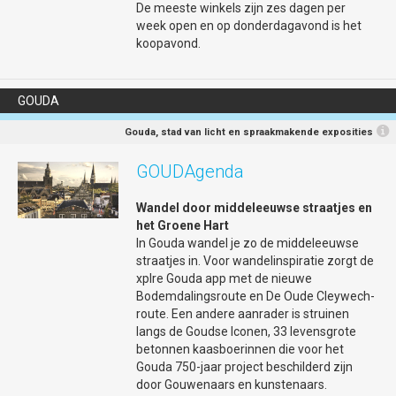
inspirerende en betekenisvolle viering te worden.
De meeste winkels zijn zes dagen per
week open en op donderdagavond is het
koopavond.
Programma en aanmelden
Hier of op deze site
www.30juni1juli-gouda.nl
kunt u het volledige
GOUDA
programma bekijken.
Meld u gratis aan! Dit is belangrijk, zodat we weten hoeveel
Gouda, stad van licht en spraakmakende exposities
maaltijden we moeten bereiden en hoeveel plaatsen er
beschikbaar moeten zijn.
GOUDAgenda
Aanmelden kan via deze link of u kunt een mail sturen
Wandel door middeleeuwse straatjes en
naar
info@30juni1juli-gouda.nl
het Groene Hart
Zet in uw mail de volgende punten: uw naam; met hoeveel
In Gouda wandel je zo de middeleeuwse
personen u komt; welke dag(en) u erbij bent: 30 juni, 1 juli of
straatjes in. Voor wandelinspiratie zorgt de
allebei; of u gezellig mee-eet op woensdag 1 juli (ja of nee)
xplre Gouda app met de nieuwe
Bodemdalingsroute en De Oude Cleywech-
Kom luisteren, herdenken, vieren en elkaar ontmoeten. Want
route. Een andere aanrader is struinen
vrijheid vieren we samen!
langs de Goudse Iconen, 33 levensgrote
betonnen kaasboerinnen die voor het
Gouda 750-jaar project beschilderd zijn
Gegevens
door Gouwenaars en kunstenaars.