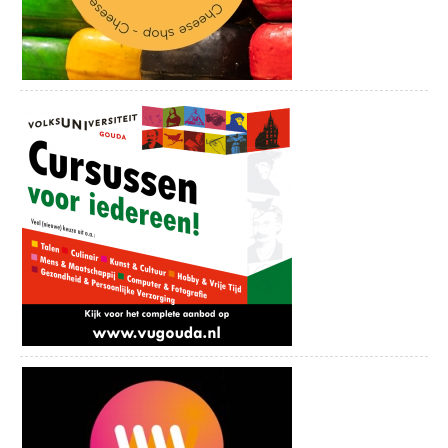
spannende kinderspeurtocht klaarliggen (€
ROMEINSE LIMES: WOERDEN KUNSTROUTE
1,50). Gouda kan ook spelenderwijs worden
Een mooie wandeling langs alle Romeinse kunstwerken die in
ontdekt met Inspecteur Delictus en de
2014 in het kader van het Limissieproject zijn geplaatst. Je
museumbende, een spannende Citygame
vertrekt vanaf de Noordzijde van het station Woerden. Bij elke
die de VVV aanbiedt (€ 16,95).
locatie kun je met de route-app van IZI.travel meer over het
kunstwerk en de maker(s) te weten komen. Bij de meeste
locaties is ook een klein filmpje te zien.
Je kunt de route ook downloaden als app in je smartphone.
Download de IZI.travel gids, kies vervolgens voor tours en kies
‘’Romeinse Limes: Kunstroute Woerden’’
Geniet van de mooie wandeling en ontdek de Romeinse
geschiedenis in Woerden!
Meer informatie over deze en andere bijzondere routes is te
vinden op de website: http://www.beleefwoerden.com/zien-en-
doen-in-woerden/routes-wandelen-varen-of-fietsen-beleef-
woerden.
Nieuw! Restaurant de Bistronoom
Geniet van gastronomie, de kunst van het koken in een
ongedwongen sfeer bij Bistronoom Restaurant & Bar. Laat je
verrassen door de vernieuwende gerechten die bestaan uit
mooie, herkenbare en kraakverse producten. Bistronoom