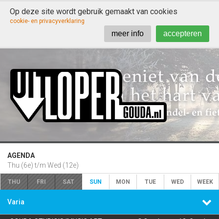
Op deze site wordt gebruik gemaakt van cookies

cookie- en privacyverklaring
meer info
accepteren
AGENDA
Thu (6e) t/m Wed (12e)
THU
FRI
SAT
SUN
MON
TUE
WED
WEEK

Varia