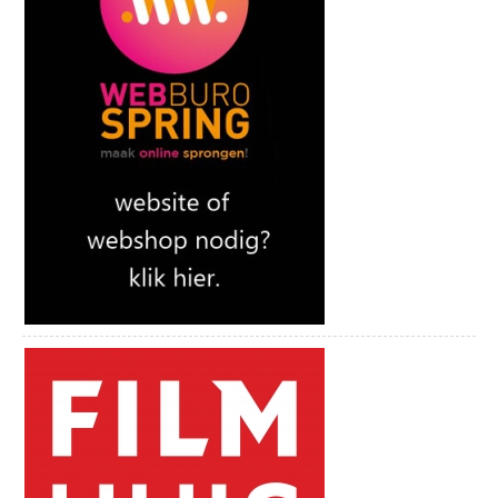
gebruikt eerlijke producten uit de regio en zelfs uit eigen
moestuin. Er hangt een ontspannen sfeer, geen jasje-dasje of
linnen op tafel, maar een relaxte bistro-setting. Bij Bistronoom
ontmoet en herontdek je elkaar door samen te genieten en te
beleven in de kas, de woonkamer met bar of op het zonnige
terras. Bistronoom Woerden staat klaar om je te ontvangen en je
een onvergetelijke avond te bezorgen op de Kruittorenweg 13 in
Woerden.
eerste en derde donderdag SOAP Open Akoestisch Podium
Elke eerste en derde donderdag van de maand is het tijd voor
SOAP! In ’t Bierhuys wordt een open podiumavond
georganiseerd. Het open podium is vrij toegankelijk voor
iedereen! Ben je zanger(es), bespeel je een instrument of houd
je gewoon van geïmproviseerde muziek? Dan ben je in ‘t
Bierhuys aan het juiste adres! Op deze avond komen
muzikanten samen spelen en/of hun nieuwe repertoire laten
horen. Er is maar een voorwaarde: als het maar akoestisch is.
?
BatensteinBuiten
BatensteinBuiten, de grootste spetter-, sport- en speelplaats in
de regio Woerden met waterspeeltuin, midgetgolf, freerun, een
heerlijk terras en nog veel meer! BatensteinBuiten is gratis