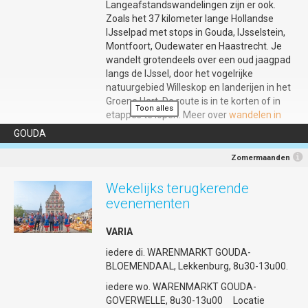
Mailadres
:
info@30juni1juli-gouda.nl
Langeafstandswandelingen zijn er ook.
Zoals het 37 kilometer lange Hollandse
Info
:
https://30juni1juli-gouda.nl/keti-koti-2026/
IJsselpad met stops in Gouda, IJsselstein,
Aanmelden
:
https://5r27znb.momice.events/page/2253449
Montfoort, Oudewater en Haastrecht. Je
wandelt grotendeels over een oud jaagpad
Programma
:
https://30juni1juli-gouda.nl/keti-koti-2026/
langs de IJssel, door het vogelrijke
natuurgebied Willeskop en landerijen in het
Groene Hart. De route is in te korten of in
Toon alles
etappes te lopen. Meer over
wandelen in
en rondom Gouda
GOUDA
Zomermaanden
Wekelijks terugkerende
evenementen
VARIA
iedere di. WARENMARKT GOUDA-
BLOEMENDAAL, Lekkenburg, 8u30-13u00.
iedere wo. WARENMARKT GOUDA-
GOVERWELLE, 8u30-13u00 Locatie