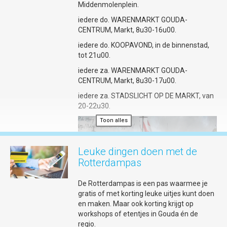
Middenmolenplein.
iedere do. WARENMARKT GOUDA-
Foto © Lima Fotografie
CENTRUM, Markt, 8u30-16u00.
Slaap in charmante hotels tussen
iedere do. KOOPAVOND, in de binnenstad,
historie
tot 21u00.
Een bijzonder slaapadres maakt een
weekend Gouda af. Nieuw is De Pastorie
iedere za. WARENMARKT GOUDA-
met 14 smaakvolle, high-end
CENTRUM, Markt, 8u30-17u00.
appartementen voor short stays (vanaf
iedere za. STADSLICHT OP DE MARKT, van
zes nachten) in de voormalige pastorie van
20-22u30.
de Gouwekerk in Gouda. Of ga voor
de
boutique style
van Relais & Châteaux
Toon alles
Toon alles
Weeshuis Gouda waar je overnacht in
kamers geïnspireerd op Gouds plateel en
Leuke dingen doen met de
dineert bij restaurant LIZZ dat recent een
Michelinster kreeg. Liever een knus huisje?
Rotterdampas
Kijk dan bij de cozy cottage van Baartje
Sanderserf; modern gemak en sfeer in een
De Rotterdampas is een pas waarmee je
hofje van barmhartigheid uit 1687. Tot slot:
gratis of met korting leuke uitjes kunt doen
op en top Gouds maak je een verblijf door
en maken. Maar ook korting krijgt op
een stroopwafel- of kaassuite bij Best
workshops of etentjes in Gouda én de
Western Plus City Hotel Gouda te boeken.
regio.