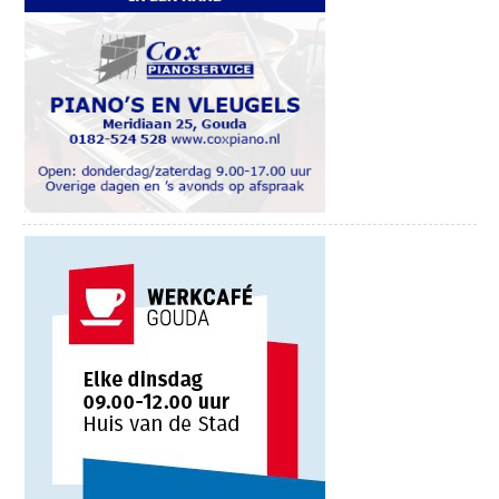
de toren beklimmen. Deze rondleidingen vinden elke 2de en 4de
altijd bij de winkel zelf na.
zaterdag van de maand plaats en beginnen om 13.00, 14.00 en
15.00 uur. Kaarten zijn te koop bij het TIP/VVV.
iedere di. WARENMARKT GOUDA-
Geniet van deze bijzondere rondleiding onder leiding van een
BLOEMENDAAL
deskundige gids en bewonder vóór of ná de torenbeklimming
Lekkenburg, 8u30-13u00.
ook het interieur van de Petruskerk. In de maanden juli en
augustus is beklimming en bezichtiging van de kerk elke
iedere wo. WARENMARKT GOUDA-
zaterdag mogelijk!
GOVERWELLE
De gids zal tijdens de beklimming aandacht besteden aan de
8u30-13u00 Locatie Middenmolenplein.
gebeurtenissen die de toren ten deel is gevallen. Ook komen de
veranderingen aan het uurwerk en carillon ter sprake, zoals de
iedere do. WARENMARKT GOUDA-
nieuwe es-klok die begin vorig jaar in de toren is geplaatst. Het
CENTRUM
panorama van Woerden is ook zeker de moeite waard. Op 4
Markt, 8u30-16u00.
schilderijen is nagenoeg het gehele beeld van de binnenstad van
Woerden vanaf de toren door de kunstenaars van de Kunstkring
iedere do. KOOPAVOND
vastgelegd.
in de binnenstad, tot 21u00.
Eenmaal aangekomen op de trans heb je een prachtig uitzicht
over Woerden en omgeving. Bij mooi weer is de Domtoren van
iedere za. WARENMARKT GOUDA-
Utrecht en het hoofdkantoor van de Rabobank te zien! Ook lukt
CENTRUM
het soms om bij heel helder weer een glimp van Amsterdam en
Markt, 8u30-17u00.
Alphen aan den Rijn op te vangen.
De kosten voor de torenrondleiding zijn € 2,00 per persoon voor
Iedere za. STADSLICHT OP DE MARKT
kinderen van 4 tot 12 jaar, en € 3,00 per persoon voor
van 20-20u30.
Erasmus