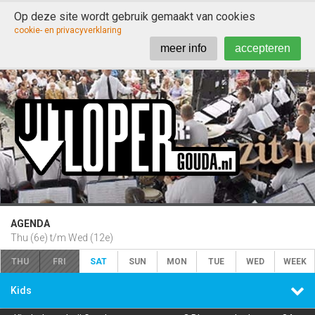
Op deze site wordt gebruik gemaakt van cookies

cookie- en privacyverklaring
meer info
accepteren
AGENDA
Thu (6e) t/m Wed (12e)
THU
FRI
SAT
SUN
MON
TUE
WED
WEEK

Kids