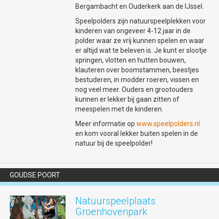
altijd bij de winkel zelf na.
Bergambacht en Ouderkerk aan de IJssel.
WINKELCENTRUM BLOEMENDAAL
Speelpolders zijn natuurspeelplekken voor
AANGENAAM OVERDEKT WINKELEN EN
kinderen van ongeveer 4-12 jaar in de
BOODSCHAPPEN DOEN
polder waar ze vrij kunnen spelen en waar
Met maar liefst 65 winkels van supermarkt
er altijd wat te beleven is. Je kunt er slootje
tot dierenwinkel en van kledingwinkel tot
springen, vlotten en hutten bouwen,
kapper vind je hier alles onder 1
klauteren over boomstammen, beestjes
dak! Winkelcentrum Bloemendaal is goed
bestuderen, in modder roeren, vissen en
bereikbaar met openbaar vervoer en met
nog veel meer. Ouders en grootouders
de auto. Je parkeert de auto altijd gratis.
kunnen er lekker bij gaan zitten of
Vrijdagavond is de vaste koopavond: de
meespelen met de kinderen.
meeste winkels zijn tot 20u00 geopend,
Meer informatie op
www.speelpolders.nl.
sommigen, zoals de supermarkten zijn
en kom vooral lekker buiten spelen in de
dan tot 21u00 geopend. Iedere eerste
natuur bij de speelpolder!
zondag van de maand zijn de winkels in de
gelegenheid om open te zijn. Houd hierbij
rekening dat niet alle winkels hier aan mee
doen en dus niet alle winkels open zullen
GOUDSE POORT
zijn. De supermarkten zijn iedere zondag
geopend van 10 tot 18u00. Zie
Natuurspeelplaats
ook
www.winkelcentrumbloemendaal.nl
.
Groenhovenpark
WWW.UITLOPERGOUDA.NL