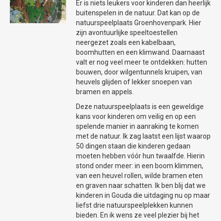
Er is niets leukers voor kinderen dan heerlijk
buitenspelen in de natuur. Dat kan op de
ACTUELE VARIA AGENDA
natuurspeelplaats Groenhovenpark. Hier
Zie voor de actuele regionale varia-
zijn avontuurlijke speeltoestellen
agenda’s op
www.uitlopergouda.nl
.
neergezet zoals een kabelbaan,
boomhutten en een klimwand. Daarnaast
valt er nog veel meer te ontdekken: hutten
bouwen, door wilgentunnels kruipen, van
heuvels glijden of lekker snoepen van
bramen en appels.
Deze natuurspeelplaats is een geweldige
kans voor kinderen om veilig en op een
spelende manier in aanraking te komen
met de natuur. Ik zag laatst een lijst waarop
50 dingen staan die kinderen gedaan
moeten hebben vóór hun twaalfde. Hierin
stond onder meer: in een boom klimmen,
van een heuvel rollen, wilde bramen eten
en graven naar schatten. Ik ben blij dat we
kinderen in Gouda die uitdaging nu op maar
liefst drie natuurspeelplekken kunnen
bieden. En ik wens ze veel plezier bij het