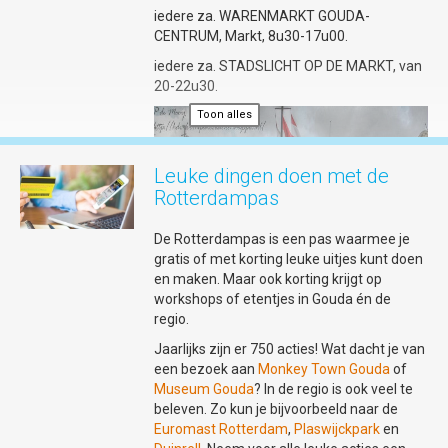
iedere za. WARENMARKT GOUDA-
CENTRUM, Markt, 8u30-17u00.
iedere za. STADSLICHT OP DE MARKT, van
20-22u30.
Toon alles
Leuke dingen doen met de
Rotterdampas
De Rotterdampas is een pas waarmee je
gratis of met korting leuke uitjes kunt doen
en maken. Maar ook korting krijgt op
workshops of etentjes in Gouda én de
regio.
Jaarlijks zijn er 750 acties! Wat dacht je van
een bezoek aan
Monkey Town Gouda
of
Museum Gouda
? In de regio is ook veel te
beleven. Zo kun je bijvoorbeeld naar de
iedere wo. GOUDS MONTMARTRE (wo.
Euromast Rotterdam
,
Plaswijckpark
en
4 juni t/m wo. 27 augustus)