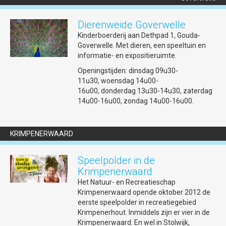
Dierenweide Goverwelle
Kinderboerderij aan Dethpad 1, Gouda-
Goverwelle. Met dieren, een speeltuin en
informatie- en expositieruimte.
Openingstijden: dinsdag 09u30-
11u30, woensdag 14u00-
16u00, donderdag 13u30-14u30, zaterdag
14u00-16u00, zondag 14u00-16u00.
Let op! KOOPZONDAGEN
Winkels mogen op koopzondagen open zijn
KRIMPENERWAARD
van 9-18u00. Aangaande koopzondagen in
deze lijst: het staat de Goudse winkeliers
Speelpolder in de
vrij al dan niet gebruik te maken van de
aangeboden mogelijkheid tot
Krimpenerwaard
winkelopenstelling. Dit kan tot gevolg
Het Natuur- en Recreatieschap
hebben dat op de door de gemeente
Krimpenerwaard opende oktober 2012 de
Gouda aangewezen dagen (individuele)
eerste speelpolder in recreatiegebied
winkels niet geopend zijn. Wilt u zeker
Krimpenerhout. Inmiddels zijn er vier in de
weten dat een winkel open is, vraag dit dan
Krimpenerwaard. En wel in Stolwijk,