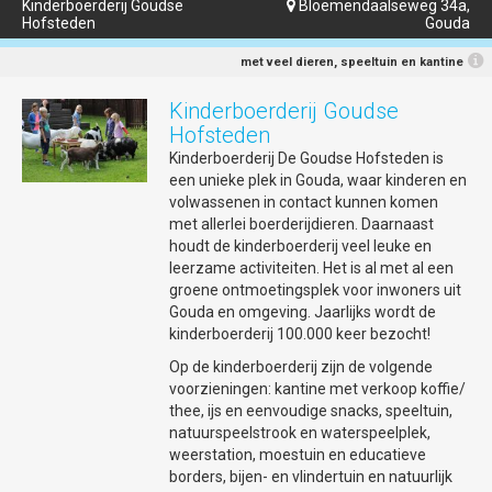
Kinderboerderij Goudse
Bloemendaalseweg 34a,

Hofsteden
Gouda
met veel dieren, speeltuin en kantine
Kinderboerderij Goudse
Hofsteden
Kinderboerderij De Goudse Hofsteden is
een unieke plek in Gouda, waar kinderen en
volwassenen in contact kunnen komen
met allerlei boerderijdieren. Daarnaast
houdt de kinderboerderij veel leuke en
leerzame activiteiten. Het is al met al een
groene ontmoetingsplek voor inwoners uit
Gouda en omgeving. Jaarlijks wordt de
kinderboerderij 100.000 keer bezocht!
Op de kinderboerderij zijn de volgende
voorzieningen: kantine met verkoop koffie/
thee, ijs en eenvoudige snacks, speeltuin,
natuurspeelstrook en waterspeelplek,
weerstation, moestuin en educatieve
borders, bijen- en vlindertuin en natuurlijk