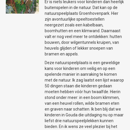
Er is niets leukers voor kinderen dan heerlijk
buitenspelen in de natuur. Dat kan op de
ACTUELE VARIA AGENDA
natuurspeelplaats Groenhovenpark. Hier
Zie voor de actuele regionale varia-
zijn avontuurlijke speeltoestellen
agenda’s op
www.uitlopergouda.nl
.
neergezet zoals een kabelbaan,
boomhutten en een klimwand. Daarnaast
valt er nog veel meer te ontdekken: hutten
bouwen, door wilgentunnels kruipen, van
heuvels glijden of lekker snoepen van
bramen en appels.
Deze natuurspeelplaats is een geweldige
kans voor kinderen om veilig en op een
spelende manier in aanraking te komen
met de natuur. Ik zag laatst een lijst waarop
50 dingen staan die kinderen gedaan
moeten hebben vóór hun twaalfde. Hierin
stond onder meer: in een boom klimmen,
van een heuvel rollen, wilde bramen eten
en graven naar schatten. Ik ben blij dat we
kinderen in Gouda die uitdaging nu op maar
liefst drie natuurspeelplekken kunnen
bieden. En ik wens ze veel plezier bij het