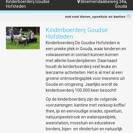
Kinderboerderij Goudse
Bloemendaalseweg 34a,

Hofsteden
Gouda
met veel dieren, speeltuin en kantine
Kinderboerderij Goudse
Hofsteden
Kinderboerderij De Goudse Hofsteden is
een unieke plek in Gouda, waar kinderen en
volwassenen in contact kunnen komen
met allerlei boerderijdieren. Daarnaast
houdt de kinderboerderij veel leuke en
leerzame activiteiten. Het is al met al een
groene ontmoetingsplek voor inwoners uit
Gouda en omgeving. Jaarlijks wordt de
kinderboerderij 100.000 keer bezocht!
Op de kinderboerderij zijn de volgende
voorzieningen: kantine met verkoop koffie/
thee, ijs en eenvoudige snacks, speeltuin,
natuurspeelstrook en waterspeelplek,
weerstation, moestuin en educatieve
borders, bijen- en vlindertuin en natuurlijk