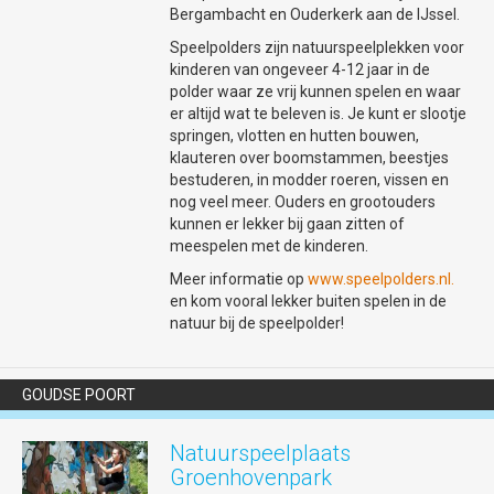
altijd bij de winkel zelf na.
Bergambacht en Ouderkerk aan de IJssel.
WINKELCENTRUM BLOEMENDAAL
Speelpolders zijn natuurspeelplekken voor
AANGENAAM OVERDEKT WINKELEN EN
kinderen van ongeveer 4-12 jaar in de
BOODSCHAPPEN DOEN
polder waar ze vrij kunnen spelen en waar
Met maar liefst 65 winkels van supermarkt
er altijd wat te beleven is. Je kunt er slootje
tot dierenwinkel en van kledingwinkel tot
springen, vlotten en hutten bouwen,
kapper vind je hier alles onder 1
klauteren over boomstammen, beestjes
dak! Winkelcentrum Bloemendaal is goed
bestuderen, in modder roeren, vissen en
bereikbaar met openbaar vervoer en met
nog veel meer. Ouders en grootouders
de auto. Je parkeert de auto altijd gratis.
kunnen er lekker bij gaan zitten of
Vrijdagavond is de vaste koopavond: de
meespelen met de kinderen.
meeste winkels zijn tot 20u00 geopend,
Meer informatie op
www.speelpolders.nl.
sommigen, zoals de supermarkten zijn
en kom vooral lekker buiten spelen in de
dan tot 21u00 geopend. Iedere eerste
natuur bij de speelpolder!
zondag van de maand zijn de winkels in de
gelegenheid om open te zijn. Houd hierbij
rekening dat niet alle winkels hier aan mee
doen en dus niet alle winkels open zullen
GOUDSE POORT
zijn. De supermarkten zijn iedere zondag
geopend van 10 tot 18u00. Zie
Natuurspeelplaats
ook
www.winkelcentrumbloemendaal.nl
.
Groenhovenpark
WWW.UITLOPERGOUDA.NL