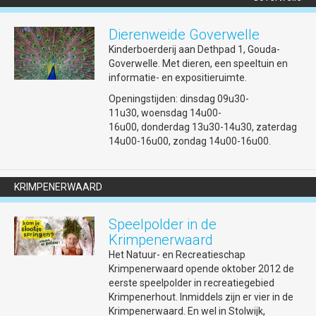
Dierenweide Goverwelle
Kinderboerderij aan Dethpad 1, Gouda-
Goverwelle. Met dieren, een speeltuin en
informatie- en expositieruimte.
Openingstijden: dinsdag 09u30-
11u30, woensdag 14u00-
16u00, donderdag 13u30-14u30, zaterdag
14u00-16u00, zondag 14u00-16u00.
Let op! KOOPZONDAGEN
Winkels mogen op koopzondagen open zijn
KRIMPENERWAARD
van 9-18u00. Aangaande koopzondagen in
deze lijst: het staat de Goudse winkeliers
Speelpolder in de
vrij al dan niet gebruik te maken van de
aangeboden mogelijkheid tot
Krimpenerwaard
winkelopenstelling. Dit kan tot gevolg
Het Natuur- en Recreatieschap
hebben dat op de door de gemeente
Krimpenerwaard opende oktober 2012 de
Gouda aangewezen dagen (individuele)
eerste speelpolder in recreatiegebied
winkels niet geopend zijn. Wilt u zeker
Krimpenerhout. Inmiddels zijn er vier in de
weten dat een winkel open is, vraag dit dan
Krimpenerwaard. En wel in Stolwijk,