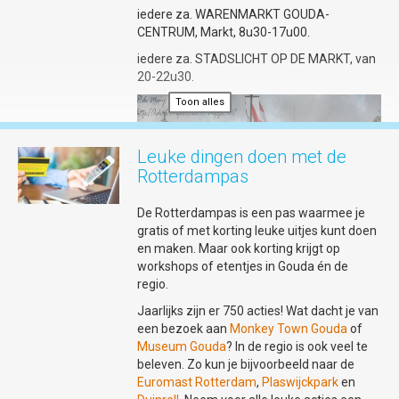
iedere za. WARENMARKT GOUDA-
CENTRUM, Markt, 8u30-17u00.
iedere za. STADSLICHT OP DE MARKT, van
20-22u30.
Toon alles
Leuke dingen doen met de
Rotterdampas
De Rotterdampas is een pas waarmee je
gratis of met korting leuke uitjes kunt doen
en maken. Maar ook korting krijgt op
workshops of etentjes in Gouda én de
regio.
Jaarlijks zijn er 750 acties! Wat dacht je van
een bezoek aan
Monkey Town Gouda
of
Museum Gouda
? In de regio is ook veel te
beleven. Zo kun je bijvoorbeeld naar de
iedere wo. GOUDS MONTMARTRE (wo.
Euromast Rotterdam
,
Plaswijckpark
en
4 juni t/m wo. 27 augustus)