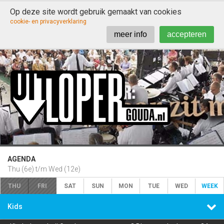
Op deze site wordt gebruik gemaakt van cookies

cookie- en privacyverklaring
meer info
accepteren
AGENDA
Thu (6e) t/m Wed (12e)
THU
FRI
SAT
SUN
MON
TUE
WED
WEEK

Kids