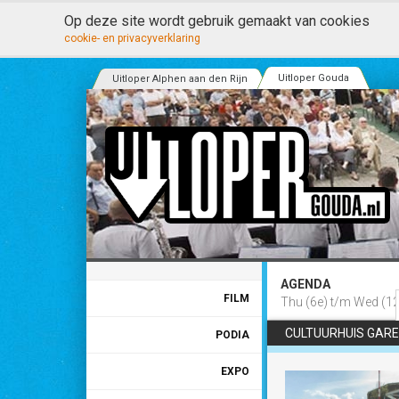
Op deze site wordt gebruik gemaakt van cookies
cookie- en privacyverklaring
Uitloper Gouda
Uitloper Alphen aan den Rijn
AGENDA
FILM
Thu (6e) t/m Wed (12
CULTUURHUIS GARE
PODIA
EXPO