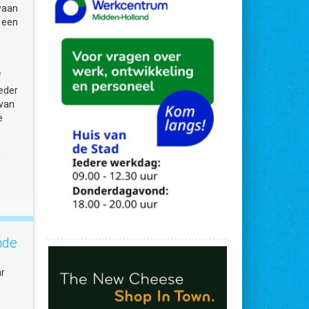
waan
n een
f
ieder
 van
e
n
nde
van
ar