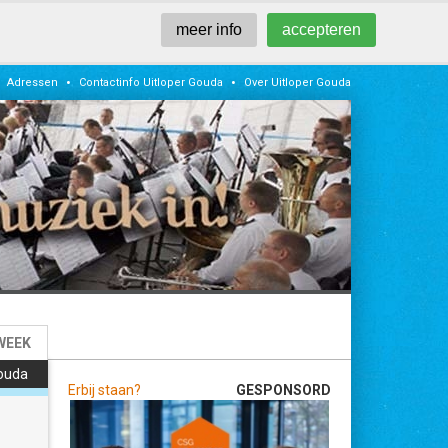
meer info
accepteren
•
•
Adressen
Contactinfo Uitloper Gouda
Over Uitloper Gouda
WEEK
Gouda
Erbij staan?
GESPONSORD