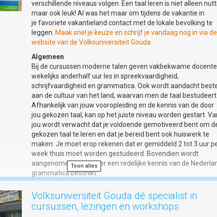
verschillende niveaus volgen. Een taal leren is niet alleen nutt
Wanneer:
Elke donderdagavond van 10 juli t/m 21 augustus
maar ook leuk! Al was het maar om tijdens de vakantie in
Wat:
Creatieve workshops en zomercursussen
je favoriete vakantieland contact met de lokale bevolking te
Aanmelden:
www.volksuniversiteitgouda.nl
leggen.
Maak snel je keuze en schrijf je vandaag nog in via d
In de Stilte van de Dingen
website van de Volksuniversiteit Gouda.
Schilderen met olieverf
Algemeen
In deze originele schildercursus voor beginners werk je met
Bij de cursussen moderne talen geven vakbekwame docent
olieverf aan één klassiek onderwerp: de appel. Maar we pak
wekelijks anderhalf uur les in spreekvaardigheid,
het anders aan. Eerst leer je de basis van licht, vorm en kleur
schrijfvaardigheid en grammatica. Ook wordt aandacht best
middel van de eeuwenoude grisaille-techniek. Daarna geef j
aan de cultuur van het land, waarvan men de taal bestudeert
kleur en leven aan je schilderij en tot slot laat je alle regels lo
Afhankelijk van jouw vooropleiding en de kennis van de door
maak je een vrije, abstracte interpretatie van dezelfde appel.
jou gekozen taal, kan op het juiste niveau worden gestart. Va
jou wordt verwacht dat je voldoende gemotiveerd bent om d
Een toegankelijke en verrassende cursus waarin je zowel
gekozen taal te leren en dat je bereid bent ook huiswerk te
techniek als creativiteit ontwikkelt. Geen ervaring nodig – wel
maken. Je moet erop rekenen dat er gemiddeld 2 tot 3 uur p
om te ontdekken. Inschrijven:
In de Stilte van de Dingen –
week thuis moet worden gestudeerd. Bovendien wordt
schilderen met olieverf | Volksuniversiteit Gouda
aangenomen dat je over een redelijke kennis van de Nederla
Toon alles
Jij gaat het maken
grammatica beschikt.
Zelf kleding maken
Boeken
Volksuniversiteit Gouda dé specialist in
Je dient zelf te zorgen voor het aanschaffen van boeken.
Altijd al kleding willen leren maken, bestaande kleding willen
cursussen, lezingen en workshops
Informatie omtrent titels e.d. staat bij elke cursus vermeld. D
pimpen of je eigen tas maken? In de eerste les bespreken w
vermelde prijs is een indicatie. Je bent vrij de boeken te kope