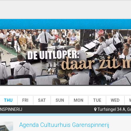
e)
THU
FRI
SAT
SUN
MON
TUE
WED
NSPINNERIJ
Turfsingel 34 A, 

Agenda Cultuurhuis Garenspinnerij