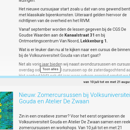
lezingen.
Het nieuwe cursusjaar start zoals u dat van ons gewend bent
met klassikale bijeenkomsten. Uiteraard gelden hiervoor de
richtlijnen van de overheid en het RIVM.
Vanaf september worden de lessen gegeven bij de CGS De
Goudse Waarden aan de
Kanaalstraat 31
en bij
Ontmoetingscentrum Van Noord,
Lekkenburg 1.
Wat is er leuker dan nu al te kijken naar een cursus die binne
bij de Volksuniversiteit Gouda van start gaat?
Net als vorig jaar bieden wij naast avondcursussen en cursu
Toon alles
overdag ook een aantal cursussen op de zaterdagochtend a
Het aanbod blijft ook dit jaar weer scherp geprijsd omdat we 
belangrijk vinden dat zoveel mogelijk belangstellenden toeg
van 10 juli tot en met 21 aug
hebben tot ons aanbod.
Nieuw: Zomercursussen bij Volksuniversitei
Kijkt u eens in de
nieuwe brochure
, er is vast iets voor u bij. U
Gouda en Atelier De Zwaan
zich natuurlijk nu al inschrijven!
Voor alle cursussen, workshops en lezingen, kijk
Zin in een creatieve zomer? Voor het eerst organiseren de
op
www.vugouda.nl
waar u zich ook kunt aanmelden voor de
Volksuniversiteit Gouda en Atelier De Zwaan samen een ree
nieuwsbrief.
zomercursussen en workshops. Van 10 juli tot en met 21