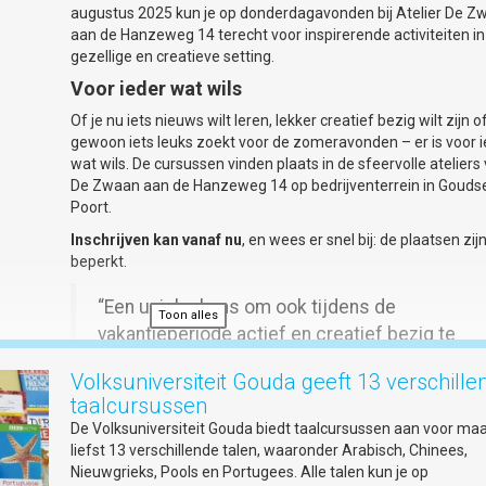
NIEUWE LOCATIE: KANAALSTRAAT 31 - NIEUWE LOCATIE:
augustus 2025 kun je op donderdagavonden bij Atelier De Z
KANAALSTRAAT 31
aan de Hanzeweg 14 terecht voor inspirerende activiteiten i
gezellige en creatieve setting.
Voor ieder wat wils
Of je nu iets nieuws wilt leren, lekker creatief bezig wilt zijn o
gewoon iets leuks zoekt voor de zomeravonden – er is voor 
wat wils. De cursussen vinden plaats in de sfeervolle ateliers
De Zwaan aan de Hanzeweg 14 op bedrijventerrein in Gouds
Poort.
Inschrijven kan vanaf nu
, en wees er snel bij: de plaatsen zij
beperkt.
“Een unieke kans om ook tijdens de
Toon alles
vakantieperiode actief en creatief bezig te
zijn”, aldus de organisatie.
Volksuniversiteit Gouda geeft 13 verschille
taalcursussen
Meer informatie en het cursusaanbod vind je op de website 
De Volksuniversiteit Gouda biedt taalcursussen aan voor ma
de Volksuniversiteit Gouda.
liefst 13 verschillende talen, waaronder Arabisch, Chinees,
Nieuwgrieks, Pools en Portugees. Alle talen kun je op
Waar:
Ateliers van De Zwaan, Hanzeweg 14, Gouda