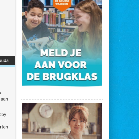
Gouda
o
 aan
obby
arten