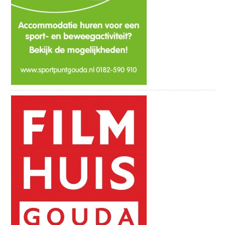
Schoonhoven, de stad van de
zilversmeden, waar je o.a. het
zilvermuseum kunt bezoeken.
Je begint de route in het centrum van
Gouda, en fietst via Goverwelle naar
Haastrecht.
Op de kruising bij Haastrecht sla je rechtsaf
richting de Vlist.
Je fietst heel wat kilometers door, tot je bij
een afslag komt, ter hoogte van Café De
Vlist.
Hier ga je rechtdoor om de Bonnepas
richting Schoonhoven te volgen.
Je komt nu door het centrum van
Schoonhoven, waar je rechtdoor blijft
fietsen tot je uitkomt bij de Lek.
Hier sla je rechtsaf om over de Hogedijk
naar Ammerstol te fietsen.
Bij Ammerstol sla je rechtsaf, waarna je na
een paar minuten fietsen linksaf slaat de
Kadijksche Vliet op.
Je fietst vervolgens door Benedenberg,