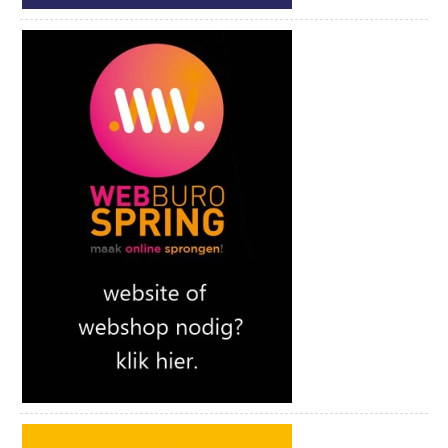
waarna je om Gouda heen fietst naar
Goudse Hout.
Hier sla je rechtsaf om via Driebruggen om
de Reeuwijkse plassen heen te fietsen.
Daarna fiets je via Reeuwijk weer terug
naar Gouda.
Je volgt deze route de volgende
knooppunten: 42, 41, 11, 10, 9, 41, 12, 34,
35, 50, 37, 36, 49, 20, 21, 45, 46 en 42.