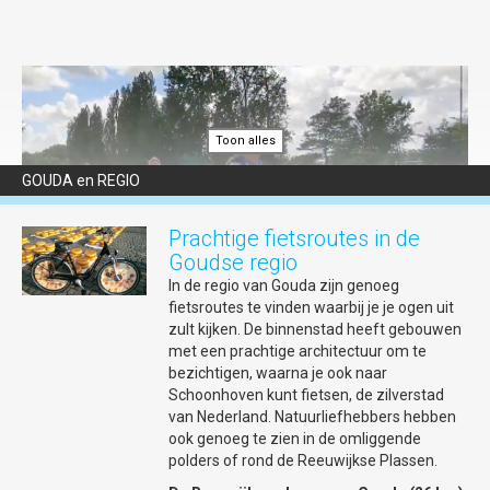
Voor alle cursussen, workshops en
lezingen, kijk op
www.vugouda.nl
waar u
zich ook kunt aanmelden voor de
nieuwsbrief.
NIEUWE LOCATIE: KANAALSTRAAT 31 -
NIEUWE LOCATIE: KANAALSTRAAT 31
Toon alles
GOUDA en REGIO
Prachtige fietsroutes in de
Goudse regio
In de regio van Gouda zijn genoeg
fietsroutes te vinden waarbij je je ogen uit
zult kijken. De binnenstad heeft gebouwen
De Goudse Peddel
met een prachtige architectuur om te
Kom onder begeleiding van ervaren en enthousiaste clubleden
bezichtigen, waarna je ook naar
kennis maken met de Reeuwijkse plassen en de kanosport. In de
Schoonhoven kunt fietsen, de zilverstad
maanden juni, juli en augustus bent u vanaf 18.30 uur van harte
van Nederland. Natuurliefhebbers hebben
welkom voor een gratis inloopavond op de eerste dinsdag en
ook genoeg te zien in de omliggende
derde donderdag van de maand.
polders of rond de Reeuwijkse Plassen.
Na het zoeken van een complete uitrusting en een korte