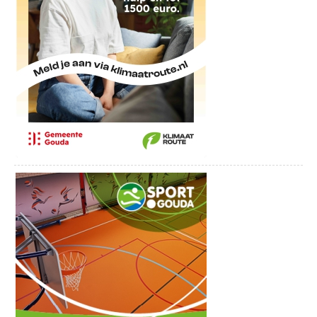
een molen zien, hier steek je de weg over
om via Oosthaven naar de binnenstad te
fietsen.
Je fietst door het centrum, onder het spoor
door, naar het noorden.
Over de Bloemendaalseweg fiets je
helemaal de stad uit naar knooppunt 44,
waar je rechtsaf slaat.
Net voor de snelweg sla je linksaf, waar je
na een paar minuten fietsen onder de
snelweg door kunt.
Je komt nu uit in Reeuwijk, en slaat in het
centrum linksaf, om helemaal terug naar
de Reeuwijkse plassen te fietsen.
Je volgt deze route de volgende
knooppunten: 29, 49, 48, 47, 50, 40, 41, 42,
43, 44, 45, 21 en 20.
Bastideroute (46 km)
Deze route is weer totaal anders dan die
langs de Reeuwijkse plassen, omdat je juist
door de polder fietst. Je komt ook door