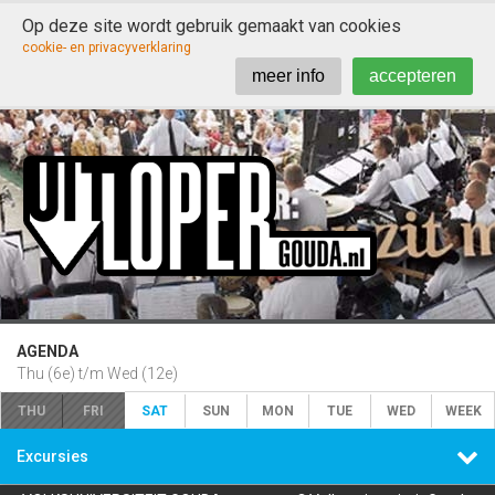
Op deze site wordt gebruik gemaakt van cookies

cookie- en privacyverklaring
meer info
accepteren
AGENDA
Thu (6e) t/m Wed (12e)
THU
FRI
SAT
SUN
MON
TUE
WED
WEEK

Excursies