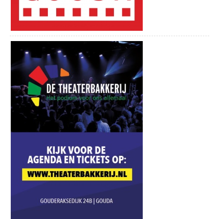
Zuidbroek, Berkenwoude en Achterhoek
naar Gouderak.
In Gouderak steek je het water over naar
Moordrecht, waarna je meteen rechtsaf
slaat om langs het water terug naar Gouda
te fietsen.
In Gouda fiets je via Korte Akkeren terug
naar het centrum.
Leg deze route af met een goede fiets. Ga
je de route met je partner afleggen? Bekijk
dan eens een
transportfiets dames
of
heren bij Fietsenopfietsen. Hier vind je de
beste fiets voor jouw fietstocht!
Fietsen door Gouda en omgeving (36
km)
Deze route begint in het centrum van
Gouda, en brengt je eerst langs
verschillende bezienswaardigheden en
vervolgens langs de Reeuwijkse plassen.
Je verlaat eerst de stad in het zuiden,