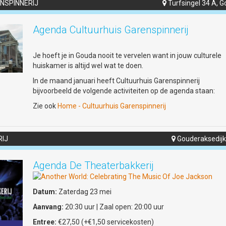
NSPINNERIJ
Turfsingel 34 A, 

Het gevecht met de oude taal
Om de brug naar het heden te slaan, hertaalt Rik Zutphen
Agenda Cultuurhuis Garenspinnerij
(bekend als de Droominee) de minneliederen naar scherpe,
hedendaagse spoken word. Met live gestapelde klanken uit 
Je hoeft je in Gouda nooit te vervelen want in jouw culturele
loop station gaat hij de dialoog – en soms het gevecht – aan
huiskamer is altijd wel wat te doen.
de traditionele middeleeuwse muziek. Performer Janne van 
maakt het visuele spektakel compleet: in haar rol als 'Vrouw 
In de maand januari heeft Cultuurhuis Garenspinnerij
Voetstuk' reageert zij op stelten op de dynamiek tussen toen
bijvoorbeeld de volgende activiteiten op de agenda staan:
nu.
Zie ook
Home - Cultuurhuis Garenspinnerij
Zintuigprikkelende avond
IJ
Gouderaksedijk

De regie van deze bijzondere voorstelling is in handen van
Margrethe Beelen. 'Mîne Minne' belooft een zintuigprikkelen
avond te worden waarin historie en moderne straatcultuur e
Agenda De Theaterbakkerij
ontmoeten.
Locatie: Gouda Studio's, Oosthaven 12, Gouda
Datum:
Zaterdag 23 mei
Tijd: 20u00 - 21u15
Aanvang:
20:30 uur | Zaal open: 20:00 uur
Tickets: € 15,00 (verkrijgbaar via de website of de QR-code) /
Entree:
€27,50 (+€1,50 servicekosten)