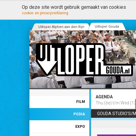
Op deze site wordt gebruik gemaakt van cookies
cookie- en privacyverklaring
Uitloper Gouda
Uitloper Alphen aan den Rijn
AGENDA
FILM
Thu (6e) t/m Wed (12
GOUDA STUDIO’S/M
PODIA
EXPO