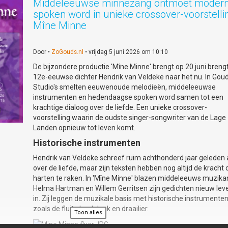
Middeleeuwse minnezang ontmoet moder
spoken word in unieke crossover-voorstelli
Mîne Minne
Door •
ZoGouds.nl
• vrijdag 5 juni 2026 om 10:10
De bijzondere productie 'Mîne Minne' brengt op 20 juni breng
12e-eeuwse dichter Hendrik van Veldeke naar het nu. In Gou
Studio's smelten eeuwenoude melodieën, middeleeuwse
instrumenten en hedendaagse spoken word samen tot een
krachtige dialoog over de liefde. Een unieke crossover-
voorstelling waarin de oudste singer-songwriter van de Lage
Landen opnieuw tot leven komt.
Historische instrumenten
Hendrik van Veldeke schreef ruim achthonderd jaar geleden 
over de liefde, maar zijn teksten hebben nog altijd de kracht
harten te raken. In 'Mîne Minne' blazen middeleeuws muzika
Helma Hartman en Willem Gerritsen zijn gedichten nieuw lev
in. Zij leggen de muzikale basis met historische instrumente
zoals de fluit, doedelzak en draailier.
Toon alles