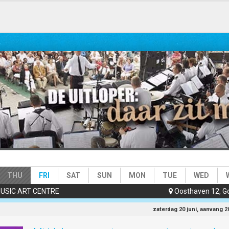
e)
THU
FRI
SAT
SUN
MON
TUE
WED
USIC ART CENTRE
Oosthaven 12, G

zaterdag 20 juni, aanvang 2