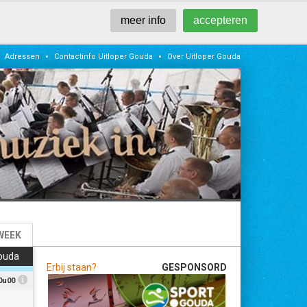
meer info
accepteren
•
•
Adressen
Contactinfo Uitloper Gouda
Over Uitloper Gouda
WEEK
ouda
Erbij staan?
GESPONSORD
0u00