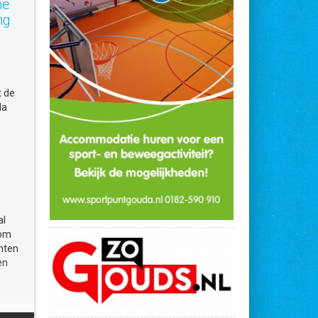
ne
ng
t de
da
al
 om
nten
en
n