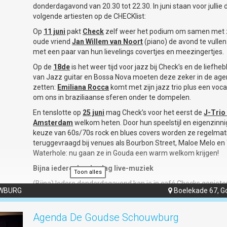
Tickets bestellen
iedere do. DONDERSLAG CAFÉ
donderdagavond van 20.30 tot 22.30. In juni staan voor jullie 
het weekend begint op donderdag.
volgende artiesten op de CHECKlist:
Terug naar vorige pagina
iedere vr.+za. STUDIOGONZ OPEN
met StudioGonz Café.
Op
11 juni
pakt
Check
zelf weer het podium om samen met z
Comedy
oude vriend
Jan Willem van Noort
(piano) de avond te vullen
Let op: de standaard deurtijden van StudioGonz aangepast: d
met een paar van hun lievelings covertjes en meezingertjes.
van 20u00 tot 23u00. Vrijdag en zaterdag van 21u00 tot 00u
Datum:
Donderdag 28 mei
Op de
18de
is het weer tijd voor jazz bij Check’s en de liefhe
Zie voor nadere informatie
www.studiogonz.nl
.
van Jazz guitar en Bossa Nova moeten deze zeker in de ag
Aanvang:
20:30 uur | Zaal open: 20:00 uur
zetten:
Emiliana Rocca
komt met zijn jazz trio plus een voca
Entree:
€17,- (+€1,50 servicekosten)
om ons in braziliaanse sferen onder te dompelen.
Bekijk onze socials:
En tenslotte op
25 juni
mag Check’s voor het eerst de
J-Trio 
Amsterdam
welkom heten. Door hun speelstijl en eigenzinn
Facebookpagina
keuze van 60s/70s rock en blues covers worden ze regelmat
Instagrampagina
teruggevraagd bij venues als Bourbon Street, Maloe Melo en
Waterhole: nu gaan ze in Gouda een warm welkom krijgen!
Max van den Burg | Maxikozi
Bijna iedere donderdag live-muziek
Toon alles
(Try-out)
(Bijna) Iedere donderdagavond kan je in café Checks geniete
UWBURG
Boelekade 67, G

van live muziek. Entree = gratis.
Max van den Burg brengt hilarisch theaterfeest
De LIVE agenda van Check's Achter de Kerk: elke
€17,-
Agenda De Goudse Schouwburg
donderdagavond van 20u30 tot 22u30.