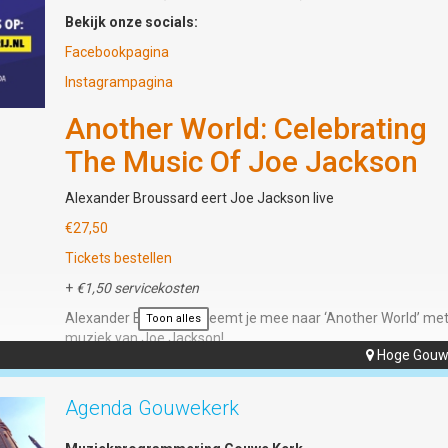
Aan de deur: €17,50
Bekijk onze socials:
Info:
www.muziektheatergoedwerk.nl
Facebookpagina
Instagrampagina
Another World: Celebrating
The Music Of Joe Jackson
Alexander Broussard eert Joe Jackson live
€27,50
Tickets bestellen
+
€1,50 servicekosten
Alexander Broussard neemt je mee naar ‘Another World’ me
Toon alles
muziek van Joe Jackson!
Hoge Gouw

Na succesvolle shows als ‘The Billy Joel Experience’ (finalist 
Tribute: Battle Of The Bands’ 2022) en ‘Le Canzoni Italiane’ d
Agenda Gouwekerk
Alexander Broussard met zijn vijfkoppige band in het veelzij
repertoire van de Britse singer-songwriter Joe Jackson. In