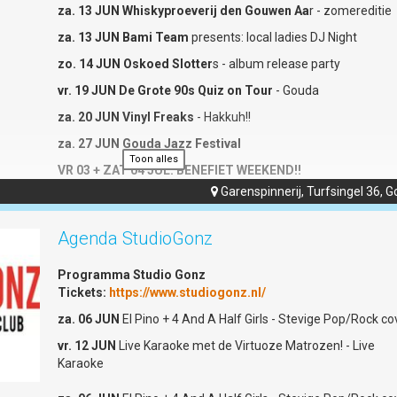
za. 13 JUN Whiskyproeverij den Gouwen Aa
r - zomereditie
Datum:
Woensdag 27 mei
za. 13 JUN Bami Team
presents: local ladies DJ Night
Zaal open:
20:00 uur
zo. 14 JUN Oskoed Slotter
s - album release party
Aanvang:
20:30 uur
vr. 19 JUN De Grote 90s Quiz on Tour
- Gouda
Entree:
€25,- (+€1,50 servicekosten)
za. 20 JUN Vinyl Freaks
- Hakkuh!!
Bekijk onze socials:
za. 27 JUN Gouda Jazz Festival
Toon alles
Facebookpagina
VR 03 + ZAT 04 JUL: BENEFIET WEEKEND!!
Instagrampagina
Garenspinnerij, Turfsingel 36, 

Kaartjes koop je op
www.so-what.nl
The Beatles Revival | The
Drie avonden per week geopend
Agenda StudioGonz
So What! is drie avonden per week geopend. Op vrijdag zijn e
Beatles Tribute
optredens van bands, cabaretiers, theatergezelschappen of 
Programma Studio Gonz
staat een speciale DJ avond op het programma. Zaterdag is 
€25,-
Tickets:
https://www.studiogonz.nl/
clubavond, je kan in de achterbar gezellig aan de bar of een
tafeltje bijpraten of dansen in de voorzaal op de muziek van
Tickets bestellen
za. 06 JUN
El Pino + 4 And A Half Girls - Stevige Pop/Rock co
onze huis-DJ's. Op zondag wordt het weekeinde afgesloten
+
€1,50 servicekosten
vr. 12 JUN
Live Karaoke met de Virtuoze Matrozen! - Live
een driegangenmaaltijd die door medewerkers of bezoekers
Karaoke
wordt bereid. So What! draait volledig op vrijwilligers.
Eén van Europa’s beste en populairste tributebands komt na
Gouda! Maak kennis met The Beatles Revival uit Praag. De
Zie voor nadere info programmering:
www.so-what.nl.