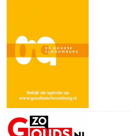
spannende kinderspeurtocht klaarliggen (€
ROMEINSE LIMES: WOERDEN KUNSTROUTE
1,50). Gouda kan ook spelenderwijs worden
Een mooie wandeling langs alle Romeinse kunstwerken die in
ontdekt met Inspecteur Delictus en de
2014 in het kader van het Limissieproject zijn geplaatst. Je
museumbende, een spannende Citygame
vertrekt vanaf de Noordzijde van het station Woerden. Bij elke
die de VVV aanbiedt (€ 16,95).
locatie kun je met de route-app van IZI.travel meer over het
kunstwerk en de maker(s) te weten komen. Bij de meeste
locaties is ook een klein filmpje te zien.
Je kunt de route ook downloaden als app in je smartphone.
Download de IZI.travel gids, kies vervolgens voor tours en kies
‘’Romeinse Limes: Kunstroute Woerden’’
Geniet van de mooie wandeling en ontdek de Romeinse
geschiedenis in Woerden!
Meer informatie over deze en andere bijzondere routes is te
vinden op de website: http://www.beleefwoerden.com/zien-en-
doen-in-woerden/routes-wandelen-varen-of-fietsen-beleef-
woerden.
Nieuw! Restaurant de Bistronoom
Geniet van gastronomie, de kunst van het koken in een
ongedwongen sfeer bij Bistronoom Restaurant & Bar. Laat je
verrassen door de vernieuwende gerechten die bestaan uit
mooie, herkenbare en kraakverse producten. Bistronoom