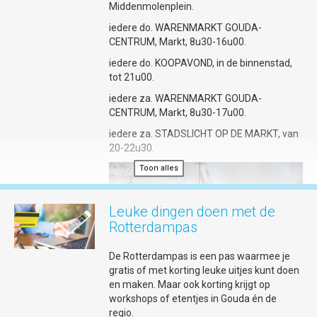
Middenmolenplein.
iedere do. WARENMARKT GOUDA-
Foto © Lima Fotografie
CENTRUM, Markt, 8u30-16u00.
Slaap in charmante hotels tussen
iedere do. KOOPAVOND, in de binnenstad,
historie
tot 21u00.
Een bijzonder slaapadres maakt een
weekend Gouda af. Nieuw is De Pastorie
iedere za. WARENMARKT GOUDA-
met 14 smaakvolle, high-end
CENTRUM, Markt, 8u30-17u00.
appartementen voor short stays (vanaf
iedere za. STADSLICHT OP DE MARKT, van
zes nachten) in de voormalige pastorie van
20-22u30.
de Gouwekerk in Gouda. Of ga voor
de
boutique style
van Relais & Châteaux
Toon alles
Toon alles
Toon alles
Weeshuis Gouda waar je overnacht in
kamers geïnspireerd op Gouds plateel en
Leuke dingen doen met de
dineert bij restaurant LIZZ dat recent een
Michelinster kreeg. Liever een knus huisje?
Rotterdampas
Kijk dan bij de cozy cottage van Baartje
Sanderserf; modern gemak en sfeer in een
De Rotterdampas is een pas waarmee je
hofje van barmhartigheid uit 1687. Tot slot:
gratis of met korting leuke uitjes kunt doen
op en top Gouds maak je een verblijf door
en maken. Maar ook korting krijgt op
een stroopwafel- of kaassuite bij Best
workshops of etentjes in Gouda én de
Western Plus City Hotel Gouda te boeken.
regio.