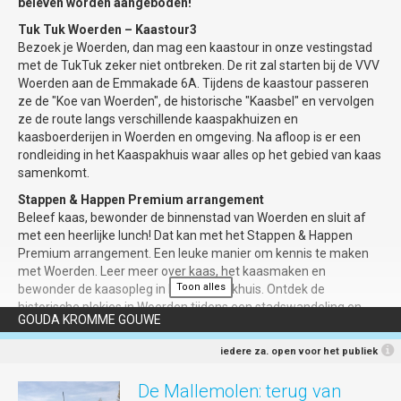
beleven worden aangeboden!
Gilde organiseert op zaterdagen
Bij slecht weer spelen de boulers in haar
Tuk Tuk Woerden – Kaastour3
instapwandelingen met een thema, op 29
eigen overdekte Boulodrôme. Jeu de
Bezoek je Woerden, dan mag een kaastour in onze vestingstad
april ‘Joden in Gouda’. De instapwandeling
Boules-ballen kun je lenen van de
met de TukTuk zeker niet ontbreken. De rit zal starten bij de VVV
‘Poortjes, hofjes en steegjes’ is er elke
vereniging.
Woerden aan de Emmakade 6A. Tijdens de kaastour passeren
woensdag van juni tot en met augustus
ze de "Koe van Woerden", de historische "Kaasbel" en vervolgen
tijdens de openlucht antiek- en
ze de route langs verschillende kaaspakhuizen en
brocantemarket Gouds Montmartre.
Locatie?
Petanque Vereniging Gouda,
kaasboerderijen in Woerden en omgeving. Na afloop is er een
Schatten uit het Rijks
Sportcomplex de Uiterwaarden,
rondleiding in het Kaaspakhuis waar alles op het gebied van kaas
Uiterwaardseweg 4 Gouda.
samenkomt.
Bij een wandeling in of rondom Gouda
hoort een bezoek aan Museum Gouda. Het
Kosten?
Deelname is geheel gratis,
Stappen & Happen Premium arrangement
museum toont tot en met 17 september
inclusief elke zondag gratis een kop koffie
Beleef kaas, bewonder de binnenstad van Woerden en sluit af
de expositie Hoge Luchten, Schatten uit het
of thee.
met een heerlijke lunch! Dat kan met het Stappen & Happen
Rijks. Een selectie van 40 prachtige
Premium arrangement. Een leuke manier om kennis te maken
Aanmelden!
Bij voorkeur vooraf via de
vergezichten en intieme stadsgezichten
met Woerden. Leer meer over kaas, het kaasmaken en
website
www.goudapetanque.nl
, waar je
van grote meesters uit de depots van het
Toon alles
bewonder de kaasopleg in het Kaaspakhuis. Ontdek de
ook nader informatie vindt.
Rijksmuseum en werken uit het museum
historische plekjes in Woerden tijdens een stadswandeling en
zelf. Hedendaagse kunstenaars Martin &
GOUDA KROMME GOUWE
Aanmelden (of vragen om nadere
maak kennis met culinair Woerden bij één van de restaurants.
Inge Riebeek leveren met korte
informatie) kan ook via e-
Boek het Stappen & Happen arrangement voor slechts €17,50 en
iedere za. open voor het publiek
videoportretten van Goudse inwoners hun
mail
PRcie@goudapetanque.nl
. Graag
geniet van een rondleiding door het moderne Kaaspakhuis, een
artistieke bijdrage aan de expositie onder
naam, aanduiding ‘man’, ‘vrouw’, leeftijd en
wandeling door de historische binnenstad en proef een beetje
De Mallemolen: terug van
de noemer Stadslucht maakt vrij.
emailadres vermelden. Aanmelden kan
van Woerden met een heerlijke lunch bij één van de