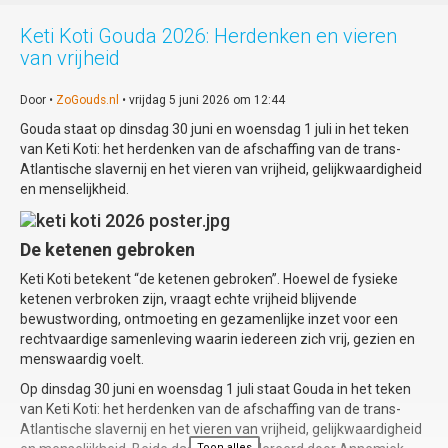
het visuele spektakel compleet: in haar rol
als 'Vrouw op Voetstuk' reageert zij op
Keti Koti Gouda 2026: Herdenken en vieren
stelten op de dynamiek tussen toen en nu.
van vrijheid
Zintuigprikkelende avond
Door •
ZoGouds.nl
• vrijdag 5 juni 2026 om 12:44
Gouda staat op dinsdag 30 juni en woensdag 1 juli in het teken
De regie van deze bijzondere voorstelling is
van Keti Koti: het herdenken van de afschaffing van de trans-
in handen van Margrethe Beelen. 'Mîne
Atlantische slavernij en het vieren van vrijheid, gelijkwaardigheid
Minne' belooft een zintuigprikkelende
en menselijkheid.
avond te worden waarin historie en
moderne straatcultuur elkaar ontmoeten.
Locatie: Gouda Studio's, Oosthaven 12,
De ketenen gebroken
Gouda
Keti Koti betekent “de ketenen gebroken”. Hoewel de fysieke
Tijd: 20u00 - 21u15
ketenen verbroken zijn, vraagt echte vrijheid blijvende
bewustwording, ontmoeting en gezamenlijke inzet voor een
Tickets: € 15,00 (verkrijgbaar via de
rechtvaardige samenleving waarin iedereen zich vrij, gezien en
website of de QR-code) / Aan de deur:
menswaardig voelt.
€17,50
Op dinsdag 30 juni en woensdag 1 juli staat Gouda in het teken
Info:
www.muziektheatergoedwerk.nl
van Keti Koti: het herdenken van de afschaffing van de trans-
Atlantische slavernij en het vieren van vrijheid, gelijkwaardigheid
Toon alles