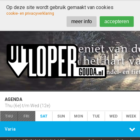
Op deze site wordt gebruik gemaakt van cookies

cookie- en privacyverklaring
meer info
accepteren
AGENDA
Thu (6e) t/m Wed (12e)
THU
FRI
SAT
SUN
MON
TUE
WED
WEEK

Varia