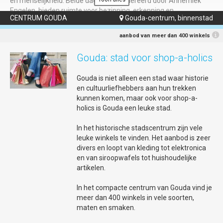
en menselijkheid. Beide dagen, gemodereerd door Annemiek
Engelen, bieden ruimte voor bezinning, erkenning en
CENTRUM GOUDA
Gouda-centrum, binnenstad

ontmoeting.
Herdenking — dinsdag 30 juni | Huis van de Stad |
aanbod van meer dan 400 winkels
vanaf 17u30
Gouda: stad voor shop-a-holics
De herdenking brengt verhalen, spoken word en muziek samen
om stil te staan bij het slavernijverleden en de doorwerking
Gouda is niet alleen een stad waar historie
daarvan in het heden. Met bijdragen vanuit diverse
en cultuurliefhebbers aan hun trekken
gemeenschappen, indrukwekkende spoken word van Lemuël de
kunnen komen, maar ook voor shop-a-
Graav en muzikale begeleiding van Black Harmony ontstaat een
holics is Gouda een leuke stad.
avond van reflectie en erkenning.
Viering — woensdag 1 juli | De Garenspinnerij |
In het historische stadscentrum zijn vele
vanaf 16u30
leuke winkels te vinden. Het aanbod is zeer
Onder de vraag “Ik ben niet zwart en jij niet wit?” onderzoeken
divers en loopt van kleding tot elektronica
we hoe koloniale labels ontstonden en welke invloed zij nog altijd
en van siroopwafels tot huishoudelijke
hebben op onze samenleving. Het programma bevat een
artikelen.
gezamenlijke maaltijd, muziek, film, dans en spoken word en
eert de kracht, strijd en creativiteit van Afrikaanse en inheemse
In het compacte centrum van Gouda vind je
voorouders. Met optredens en bijdragen van onder anderen
meer dan 400 winkels in vele soorten,
Manu van Kersbergen, kawinaband Combinatie XVI en spreker
maten en smaken.
Kofi Ogún, plus interactieve momenten, belooft het een