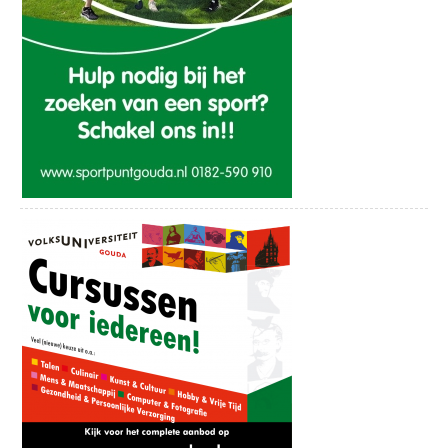
de toren beklimmen. Deze rondleidingen vinden elke 2de en 4de
altijd bij de winkel zelf na.
zaterdag van de maand plaats en beginnen om 13.00, 14.00 en
15.00 uur. Kaarten zijn te koop bij het TIP/VVV.
iedere di. WARENMARKT GOUDA-
Geniet van deze bijzondere rondleiding onder leiding van een
BLOEMENDAAL
deskundige gids en bewonder vóór of ná de torenbeklimming
Lekkenburg, 8u30-13u00.
ook het interieur van de Petruskerk. In de maanden juli en
augustus is beklimming en bezichtiging van de kerk elke
iedere wo. WARENMARKT GOUDA-
zaterdag mogelijk!
GOVERWELLE
De gids zal tijdens de beklimming aandacht besteden aan de
8u30-13u00 Locatie Middenmolenplein.
gebeurtenissen die de toren ten deel is gevallen. Ook komen de
veranderingen aan het uurwerk en carillon ter sprake, zoals de
iedere do. WARENMARKT GOUDA-
nieuwe es-klok die begin vorig jaar in de toren is geplaatst. Het
CENTRUM
panorama van Woerden is ook zeker de moeite waard. Op 4
Markt, 8u30-16u00.
schilderijen is nagenoeg het gehele beeld van de binnenstad van
Woerden vanaf de toren door de kunstenaars van de Kunstkring
iedere do. KOOPAVOND
vastgelegd.
in de binnenstad, tot 21u00.
Eenmaal aangekomen op de trans heb je een prachtig uitzicht
over Woerden en omgeving. Bij mooi weer is de Domtoren van
iedere za. WARENMARKT GOUDA-
Utrecht en het hoofdkantoor van de Rabobank te zien! Ook lukt
CENTRUM
het soms om bij heel helder weer een glimp van Amsterdam en
Markt, 8u30-17u00.
Alphen aan den Rijn op te vangen.
De kosten voor de torenrondleiding zijn € 2,00 per persoon voor
Iedere za. STADSLICHT OP DE MARKT
kinderen van 4 tot 12 jaar, en € 3,00 per persoon voor
van 20-20u30.
Erasmus