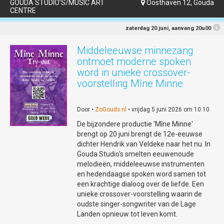
GOUDA STUDIO’S/MUSIC ART
Oosthaven 12, Gouda

CENTRE
zaterdag 20 juni, aanvang 20u00
Middeleeuwse minnezang
ontmoet moderne spoken
word in unieke crossover-
voorstelling Mîne Minne
Door •
ZoGouds.nl
• vrijdag 5 juni 2026 om 10:10
De bijzondere productie 'Mîne Minne'
brengt op 20 juni brengt de 12e-eeuwse
dichter Hendrik van Veldeke naar het nu. In
Gouda Studio's smelten eeuwenoude
melodieën, middeleeuwse instrumenten
en hedendaagse spoken word samen tot
een krachtige dialoog over de liefde. Een
unieke crossover-voorstelling waarin de
oudste singer-songwriter van de Lage
Landen opnieuw tot leven komt.