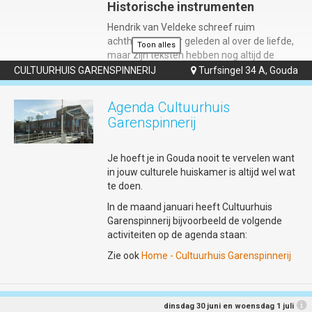
Historische instrumenten
Hendrik van Veldeke schreef ruim
achthonderd jaar geleden al over de liefde,
Toon alles
maar zijn teksten hebben nog altijd de
kracht om harten te raken. In 'Mîne Minne'
CULTUURHUIS GARENSPINNERIJ
Turfsingel 34 A, Gouda

blazen middeleeuws muzikanten Helma
Hartman en Willem Gerritsen zijn gedichten
Agenda Cultuurhuis
nieuw leven in. Zij leggen de muzikale basis
Garenspinnerij
met historische instrumenten zoals de fluit,
doedelzak en draailier.
Je hoeft je in Gouda nooit te vervelen want
in jouw culturele huiskamer is altijd wel wat
Het gevecht met de oude taal
te doen.
Om de brug naar het heden te slaan,
In de maand januari heeft Cultuurhuis
hertaalt Rik Zutphen (bekend als de
Garenspinnerij bijvoorbeeld de volgende
Droominee) de minneliederen naar
activiteiten op de agenda staan:
scherpe, hedendaagse spoken word. Met
Zie ook
Home - Cultuurhuis Garenspinnerij
live gestapelde klanken uit een loop station
gaat hij de dialoog – en soms het gevecht –
aan met de traditionele middeleeuwse
muziek. Performer Janne van Ooij maakt
dinsdag 30 juni en woensdag 1 juli