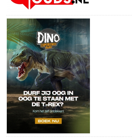
gebruikt eerlijke producten uit de regio en zelfs uit eigen
moestuin. Er hangt een ontspannen sfeer, geen jasje-dasje of
linnen op tafel, maar een relaxte bistro-setting. Bij Bistronoom
ontmoet en herontdek je elkaar door samen te genieten en te
beleven in de kas, de woonkamer met bar of op het zonnige
terras. Bistronoom Woerden staat klaar om je te ontvangen en je
een onvergetelijke avond te bezorgen op de Kruittorenweg 13 in
Woerden.
eerste en derde donderdag SOAP Open Akoestisch Podium
Elke eerste en derde donderdag van de maand is het tijd voor
SOAP! In ’t Bierhuys wordt een open podiumavond
georganiseerd. Het open podium is vrij toegankelijk voor
iedereen! Ben je zanger(es), bespeel je een instrument of houd
je gewoon van geïmproviseerde muziek? Dan ben je in ‘t
Bierhuys aan het juiste adres! Op deze avond komen
muzikanten samen spelen en/of hun nieuwe repertoire laten
horen. Er is maar een voorwaarde: als het maar akoestisch is.
?
BatensteinBuiten
BatensteinBuiten, de grootste spetter-, sport- en speelplaats in
de regio Woerden met waterspeeltuin, midgetgolf, freerun, een
heerlijk terras en nog veel meer! BatensteinBuiten is gratis