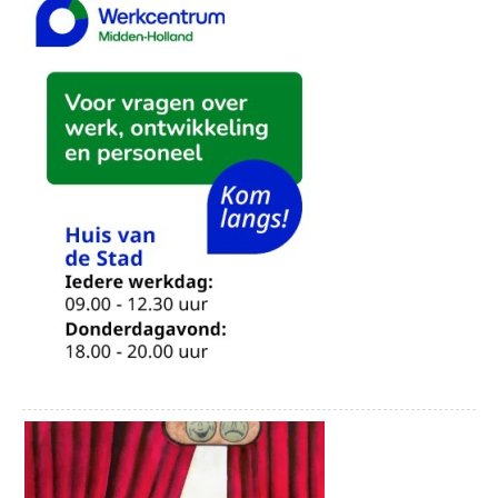
en een bezoek aan het Touwmuseum in Oudewater. Hoe leuk is
paviljoen Rederij de Vrijheid. Een Beleef
dat!
GOUDasfalt-dag is ook prima te
combineren met een wandeling en
Alle arrangementen zijn te ontdekken op beleefwoerden.com
ontdekkingstocht door het Veenweidepark,
het gebied direct achter de Gouderaksedijk
32.
VASTE PRIK:
iedere do. FIETSTOUR GREEN COW BIKE
Fietsroute trekvaarttocht
TOURS
Stap op de fiets en maak een mooie tocht door het
13-16u00 Stap met Green Cow Bike Tours
stroomgebied van Lange Linschoten en Hollandsche IJssel. De
op de fiets en verken de prachtige
route kan op elk gewenste plek gestart worden en is 35
omgeving van Gouda! Tijdens deze tour
kilometer lang. Je zal er dus ongeveer 2 uur over doen. Vergeet
met gids fiets je langs de hoogtepunten
onderweg geen terrasje te pakken of een museum te bezoeken
van de historische binnenstad. Wist je
zoals het Stadsmuseum van Woerden of De Heksenwaag in
bijvoorbeeld dat alle scheepvaart van
Oudewater.
Rotterdam naar Amsterdam vroeger
dwars door Gouda ging? Bewonder onze
Buitenplaats De Blauwe Meije, nu 7 dagen per week genieten
molens en fiets tussen de koeien door het
Buitenplaats De Blauwe Meije nu 7 dagen per week open! De
Hollandse landschap! Proef wat kaas bij
kunstlocatie was altijd het creatieve middelpunt in de Meije met
een kaasboerderij en geniet van het weidse
beeldhouwen en exposities. Naast de diverse activiteiten en
uitzicht over de Reeuwijkse Plassen! Iedere
exposities kun je ook altijd genieten van heerlijke taarten en
donderdagmiddag – na de Goudse
streekproducten. Heerlijk verpozen aan het water, diverse