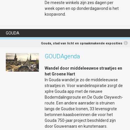
inspirerende en betekenisvolle viering te worden.
De meeste winkels zijn zes dagen per
week open en op donderdagavond is het
koopavond.
Programma en aanmelden
Hier of op deze site
www.30juni1juli-gouda.nl
kunt u het volledige
GOUDA
programma bekijken.
Meld u gratis aan! Dit is belangrijk, zodat we weten hoeveel
Gouda, stad van licht en spraakmakende exposities
maaltijden we moeten bereiden en hoeveel plaatsen er
beschikbaar moeten zijn.
GOUDAgenda
Aanmelden kan via deze link of u kunt een mail sturen
Wandel door middeleeuwse straatjes en
naar
info@30juni1juli-gouda.nl
het Groene Hart
Zet in uw mail de volgende punten: uw naam; met hoeveel
In Gouda wandel je zo de middeleeuwse
personen u komt; welke dag(en) u erbij bent: 30 juni, 1 juli of
straatjes in. Voor wandelinspiratie zorgt de
allebei; of u gezellig mee-eet op woensdag 1 juli (ja of nee)
xplre Gouda app met de nieuwe
Bodemdalingsroute en De Oude Cleywech-
Kom luisteren, herdenken, vieren en elkaar ontmoeten. Want
route. Een andere aanrader is struinen
vrijheid vieren we samen!
langs de Goudse Iconen, 33 levensgrote
betonnen kaasboerinnen die voor het
Gouda 750-jaar project beschilderd zijn
Gegevens
door Gouwenaars en kunstenaars.