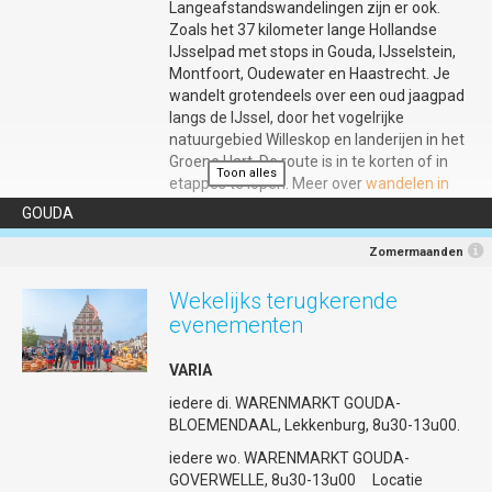
Mailadres
:
info@30juni1juli-gouda.nl
Langeafstandswandelingen zijn er ook.
Zoals het 37 kilometer lange Hollandse
Info
:
https://30juni1juli-gouda.nl/keti-koti-2026/
IJsselpad met stops in Gouda, IJsselstein,
Aanmelden
:
https://5r27znb.momice.events/page/2253449
Montfoort, Oudewater en Haastrecht. Je
wandelt grotendeels over een oud jaagpad
Programma
:
https://30juni1juli-gouda.nl/keti-koti-2026/
langs de IJssel, door het vogelrijke
natuurgebied Willeskop en landerijen in het
Groene Hart. De route is in te korten of in
Toon alles
etappes te lopen. Meer over
wandelen in
en rondom Gouda
GOUDA
Zomermaanden
Wekelijks terugkerende
evenementen
VARIA
iedere di. WARENMARKT GOUDA-
BLOEMENDAAL, Lekkenburg, 8u30-13u00.
iedere wo. WARENMARKT GOUDA-
GOVERWELLE, 8u30-13u00 Locatie