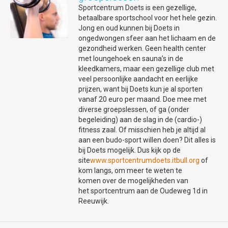
voeren oefeningen uit die ervoor zorgen
Sportcentrum Doets is een gezellige,
Schoonhoven, de stad van de
dat de spieren op latere leeftijd niet
betaalbare sportschool voor het hele gezin.
zilversmeden, waar je o.a. het
afzwakken, maar goed blijven
Jong en oud kunnen bij Doets in
zilvermuseum kunt bezoeken.
functioneren bij het uitoefenen van
ongedwongen sfeer aan het lichaam en de
dagelijkse handelingen.
Je begint de route in het centrum van
gezondheid werken. Geen health center
Gouda, en fietst via Goverwelle naar
Wanneer er mensen met beperkingen zijn
met loungehoek en sauna’s in de
Haastrecht.
in de groep, werken deze personen op hun
kleedkamers, maar een gezellige club met
Op de kruising bij Haastrecht sla je rechtsaf
eigen niveau. Voor vele senioren is het
veel persoonlijke aandacht en eerlijke
richting de Vlist.
motiverend dat ze in groep kunnen
prijzen, want bij Doets kun je al sporten
Je fietst heel wat kilometers door, tot je bij
bewegen. Vooral het sociale aspect speelt
vanaf 20 euro per maand. Doe mee met
een afslag komt, ter hoogte van Café De
hier een enorme rol.
diverse groepslessen, of ga (onder
Vlist.
begeleiding) aan de slag in de (cardio-)
Blijf bewegen en wordt met vreugde en
Hier ga je rechtdoor om de Bonnepas
fitness zaal. Of misschien heb je altijd al
plezier een dagje ouder.
richting Schoonhoven te volgen.
aan een budo-sport willen doen? Dit alles is
Je komt nu door het centrum van
Geïnteresseerd? Bel of mail dan naar
bij Doets mogelijk. Dus kijk op de
Schoonhoven, waar je rechtdoor blijft
Rayer Healthcare Gouda
site
www.sportcentrumdoets.itbull.org
of ga even langs
of
fietsen tot je uitkomt bij de Lek.
bij het centrum.
kom langs, om meer te weten te
Hier sla je rechtsaf om over de Hogedijk
komen over de mogelijkheden van
naar Ammerstol te fietsen.
het sportcentrum aan de Oudeweg 1d in
Bij Ammerstol sla je rechtsaf, waarna je na
Voor meer informatie:
Reeuwijk.
een paar minuten fietsen linksaf slaat de
Rayer HealthCenter Gouda
Kadijksche Vliet op.
Ronsseweg 7 . 2803 ZA Gouda . 0182 533
Je fietst vervolgens door Benedenberg,