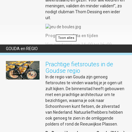
alléénstaand én gezin. Voor alle kleuren én
Enthousiast geworden? Meld je nu aan
meningen, validen én minder validen!", zo
via:
info@degoudsepeddel.nl
. Wees er op tijd bij, in verband met
nodigt clubman Thom Dessing een ieder
de veiligheid zijn er een beperkt aantal plekken beschikbaar. En
uit.
houdt rekening met de hitte.
Meer info over de vereniging? Kijk dan
op
www.degoudsepeddel.nl
.
Programma, data en tijden
Toon alles
Toon alles
Locatie
Vier zondagen van 14u00 tot 16u00
GOUDA en REGIO
Kanovereniging de Goudse Peddel
Zondag 10 september - Spel uitleg en
Adres: Burgvlietkade 103, 2805 JD Gouda
eerste beginselen
Prachtige fietsroutes in de
Zondag 17 september - Gericht plaatsen
Goudse regio
In de regio van Gouda zijn genoeg
Zondag 24 september - Opspelen en
fietsroutes te vinden waarbij je je ogen uit
schieten
zult kijken. De binnenstad heeft gebouwen
Zondag 1 oktober - Vakantie Napret
met een prachtige architectuur om te
Toernooi
bezichtigen, waarna je ook naar
Schoonhoven kunt fietsen, de zilverstad
Het is niét verplicht, maar wel veel leuker
van Nederland. Natuurliefhebbers hebben
om aan alle dagen mee te doen.
ook genoeg te zien in de omliggende
In het bijzonder zijn kinderen met hun
polders of rond de Reeuwijkse Plassen.
(groot)ouders van harte welkom. Jeugd tot