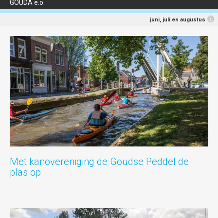
GOUDA e.o.
juni, juli en augustus
Met kanovereniging de Goudse Peddel de
plas op