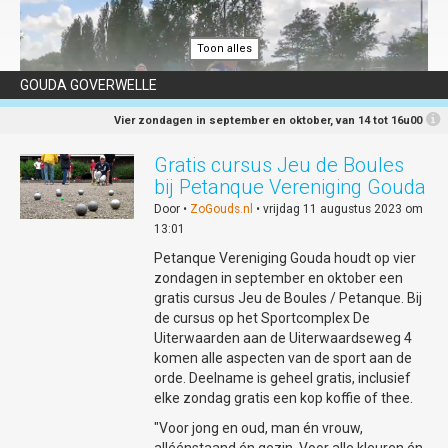
Toon alles
GOUDA GOVERWELLE
Vier zondagen in september en oktober, van 14 tot 16u00
Gratis cursus Jeu de Boules
bij Petanque Vereniging Gouda
Door •
ZoGouds.nl
• vrijdag 11 augustus 2023 om
De Goudse Peddel
13:01
Kom onder begeleiding van ervaren en enthousiaste clubleden
Petanque Vereniging Gouda houdt op vier
kennis maken met de Reeuwijkse plassen en de kanosport. In de
zondagen in september en oktober een
maanden juni, juli en augustus bent u vanaf 18.30 uur van harte
gratis cursus Jeu de Boules / Petanque. Bij
welkom voor een gratis inloopavond op de eerste dinsdag en
de cursus op het Sportcomplex De
derde donderdag van de maand.
Uiterwaarden aan de Uiterwaardseweg 4
komen alle aspecten van de sport aan de
Na het zoeken van een complete uitrusting en een korte
orde. Deelname is geheel gratis, inclusief
instructie op de wal wordt er ongeveer 1,5 uur gevaren. Na afloop
elke zondag gratis een kop koffie of thee.
staan er koffie, thee en stroopwafels klaar en kunt u vrijblijvend
kennismaken met de club en alle kano-activiteiten.
"Voor jong en oud, man én vrouw,