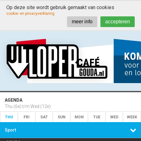
Op deze site wordt gebruik gemaakt van cookies

cookie- en privacyverklaring
meer info
accepteren
AGENDA
Thu (6e) t/m Wed (12e)
THU
FRI
SAT
SUN
MON
TUE
WED
WEEK

Sport