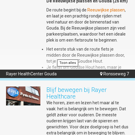
De Reeuwijkse plassen en Gouda (26 km)
18 jaar kan bovendien gratis lid worden.
Voor de jeugd wordt een apart
De route begint bij de
Reeuwijkse plassen
,
lesprogramma aangeboden.
en laat je een prachtig rondje rijden met
veel natuur en door de binnenstad van
Bij slecht weer spelen de boulers in haar
Gouda. Bij de Reeuwijkse plassen zijn veel
eigen overdekte Boulodrôme. Jeu de
parkeerplaatsen, waardoor het een ideale
Boules-ballen kun je lenen van de
plek is om een fietsroute te beginnen.
vereniging.
Het eerste stuk van de route fiets je
midden door de Reeuwijkse plassen door,
Locatie?
Petanque Vereniging Gouda,
tot je uitkomt bij Goudse Hout.
Toon alles
Sportcomplex de Uiterwaarden,
Je fietst om Goudse Hout heen, maar je
Uiterwaardseweg 4 Gouda.
kunt er ook voor kiezen hier door het bos te
Rayer HealthCenter Gouda
Ronsseweg 7

fietsen.
Kosten?
Deelname is geheel gratis,
Je fietst langs de rand van Gouda naar het
inclusief elke zondag gratis een kop koffie
Blijf bewegen bij Rayer
zuiden, tot je op de Steinsedijk rechtsaf
of thee.
Healthcare
slaat.
Aanmelden!
Bij voorkeur vooraf via de
We horen, zien en lezen het maar al te
Bij de eerstvolgende brug steek je het
website
www.goudapetanque.nl
, waar je
vaak: het is belangrijk om te bewegen. Dat
water over en sla je rechtsaf, tot je na een
ook nader informatie vindt.
geldt zeker voor ouderen. De meeste
aantal kilometer bij een rotonde komt.
ouderen krijgen last van de spieren en
Hier steek je wederom de brug over,
Aanmelden (of vragen om nadere
gewrichten. Voor deze doelgroep is het dus
waarna je meteen linksaf slaat.
informatie) kan ook via e-
extra belangrijk om in beweging te blijven.
Je volgt de weg tot je aan de rechterkant
mail
PRcie@goudapetanque.nl
. Graag