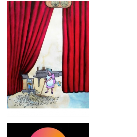
waarna je om Gouda heen fietst naar
Goudse Hout.
Hier sla je rechtsaf om via Driebruggen om
de Reeuwijkse plassen heen te fietsen.
Daarna fiets je via Reeuwijk weer terug
naar Gouda.
Je volgt deze route de volgende
knooppunten: 42, 41, 11, 10, 9, 41, 12, 34,
35, 50, 37, 36, 49, 20, 21, 45, 46 en 42.