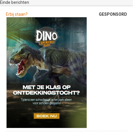
159
Einde berichten
Zuidbroek, Berkenwoude en Achterhoek
info@rayerhealthcare.nl
naar Gouderak.
www.rayerhealthcare.nl
Erbij staan?
GESPONSORD
In Gouderak steek je het water over naar
Moordrecht, waarna je meteen rechtsaf
slaat om langs het water terug naar Gouda
te fietsen.
In Gouda fiets je via Korte Akkeren terug
naar het centrum.
Leg deze route af met een goede fiets. Ga
je de route met je partner afleggen? Bekijk
dan eens een
transportfiets dames
of
heren bij Fietsenopfietsen. Hier vind je de
beste fiets voor jouw fietstocht!
Fietsen door Gouda en omgeving (36
km)
Deze route begint in het centrum van
Gouda, en brengt je eerst langs
verschillende bezienswaardigheden en
vervolgens langs de Reeuwijkse plassen.
Je verlaat eerst de stad in het zuiden,