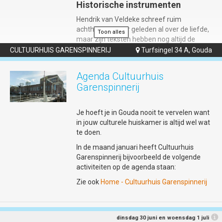
Historische instrumenten
Hendrik van Veldeke schreef ruim
achthonderd jaar geleden al over de liefde,
Toon alles
maar zijn teksten hebben nog altijd de
kracht om harten te raken. In 'Mîne Minne'
CULTUURHUIS GARENSPINNERIJ
Turfsingel 34 A, Gouda

blazen middeleeuws muzikanten Helma
Hartman en Willem Gerritsen zijn gedichten
Agenda Cultuurhuis
nieuw leven in. Zij leggen de muzikale basis
Garenspinnerij
met historische instrumenten zoals de fluit,
doedelzak en draailier.
Je hoeft je in Gouda nooit te vervelen want
in jouw culturele huiskamer is altijd wel wat
Het gevecht met de oude taal
te doen.
Om de brug naar het heden te slaan,
In de maand januari heeft Cultuurhuis
hertaalt Rik Zutphen (bekend als de
Garenspinnerij bijvoorbeeld de volgende
Droominee) de minneliederen naar
activiteiten op de agenda staan:
scherpe, hedendaagse spoken word. Met
Zie ook
Home - Cultuurhuis Garenspinnerij
live gestapelde klanken uit een loop station
gaat hij de dialoog – en soms het gevecht –
aan met de traditionele middeleeuwse
muziek. Performer Janne van Ooij maakt
dinsdag 30 juni en woensdag 1 juli