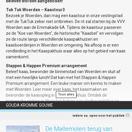
beleven worden aangeboden!
Gilde organiseert op zaterdagen
Bij slecht weer spelen de boulers in haar
Tuk Tuk Woerden – Kaastour3
instapwandelingen met een thema, op 29
eigen overdekte Boulodrôme. Jeu de
Bezoek je Woerden, dan mag een kaastour in onze vestingstad
april ‘Joden in Gouda’. De instapwandeling
Boules-ballen kun je lenen van de
met de TukTuk zeker niet ontbreken. De rit zal starten bij de VVV
‘Poortjes, hofjes en steegjes’ is er elke
vereniging.
Woerden aan de Emmakade 6A. Tijdens de kaastour passeren
woensdag van juni tot en met augustus
ze de "Koe van Woerden", de historische "Kaasbel" en vervolgen
tijdens de openlucht antiek- en
ze de route langs verschillende kaaspakhuizen en
brocantemarket Gouds Montmartre.
Locatie?
Petanque Vereniging Gouda,
kaasboerderijen in Woerden en omgeving. Na afloop is er een
Schatten uit het Rijks
Sportcomplex de Uiterwaarden,
rondleiding in het Kaaspakhuis waar alles op het gebied van kaas
Uiterwaardseweg 4 Gouda.
samenkomt.
Bij een wandeling in of rondom Gouda
hoort een bezoek aan Museum Gouda. Het
Kosten?
Deelname is geheel gratis,
Stappen & Happen Premium arrangement
museum toont tot en met 17 september
inclusief elke zondag gratis een kop koffie
Beleef kaas, bewonder de binnenstad van Woerden en sluit af
de expositie Hoge Luchten, Schatten uit het
of thee.
met een heerlijke lunch! Dat kan met het Stappen & Happen
Rijks. Een selectie van 40 prachtige
Premium arrangement. Een leuke manier om kennis te maken
Aanmelden!
Bij voorkeur vooraf via de
vergezichten en intieme stadsgezichten
met Woerden. Leer meer over kaas, het kaasmaken en
website
www.goudapetanque.nl
, waar je
van grote meesters uit de depots van het
Toon alles
bewonder de kaasopleg in het Kaaspakhuis. Ontdek de
ook nader informatie vindt.
Rijksmuseum en werken uit het museum
historische plekjes in Woerden tijdens een stadswandeling en
zelf. Hedendaagse kunstenaars Martin &
GOUDA KROMME GOUWE
Aanmelden (of vragen om nadere
maak kennis met culinair Woerden bij één van de restaurants.
Inge Riebeek leveren met korte
informatie) kan ook via e-
Boek het Stappen & Happen arrangement voor slechts €17,50 en
iedere za. open voor het publiek
videoportretten van Goudse inwoners hun
mail
PRcie@goudapetanque.nl
. Graag
geniet van een rondleiding door het moderne Kaaspakhuis, een
artistieke bijdrage aan de expositie onder
naam, aanduiding ‘man’, ‘vrouw’, leeftijd en
wandeling door de historische binnenstad en proef een beetje
De Mallemolen: terug van
de noemer Stadslucht maakt vrij.
emailadres vermelden. Aanmelden kan
van Woerden met een heerlijke lunch bij één van de