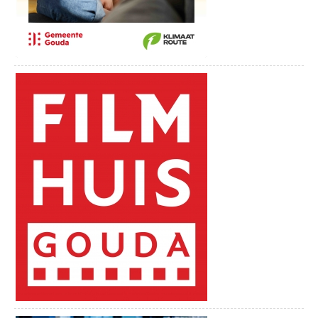
spannende kinderspeurtocht klaarliggen (€
ROMEINSE LIMES: WOERDEN KUNSTROUTE
1,50). Gouda kan ook spelenderwijs worden
Een mooie wandeling langs alle Romeinse kunstwerken die in
ontdekt met Inspecteur Delictus en de
2014 in het kader van het Limissieproject zijn geplaatst. Je
museumbende, een spannende Citygame
vertrekt vanaf de Noordzijde van het station Woerden. Bij elke
die de VVV aanbiedt (€ 16,95).
locatie kun je met de route-app van IZI.travel meer over het
kunstwerk en de maker(s) te weten komen. Bij de meeste
locaties is ook een klein filmpje te zien.
Je kunt de route ook downloaden als app in je smartphone.
Download de IZI.travel gids, kies vervolgens voor tours en kies
‘’Romeinse Limes: Kunstroute Woerden’’
Geniet van de mooie wandeling en ontdek de Romeinse
geschiedenis in Woerden!
Meer informatie over deze en andere bijzondere routes is te
vinden op de website: http://www.beleefwoerden.com/zien-en-
doen-in-woerden/routes-wandelen-varen-of-fietsen-beleef-
woerden.
Nieuw! Restaurant de Bistronoom
Geniet van gastronomie, de kunst van het koken in een
ongedwongen sfeer bij Bistronoom Restaurant & Bar. Laat je
verrassen door de vernieuwende gerechten die bestaan uit
mooie, herkenbare en kraakverse producten. Bistronoom