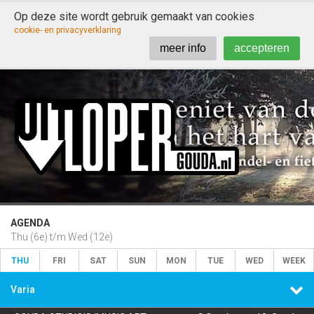
Op deze site wordt gebruik gemaakt van cookies

cookie- en privacyverklaring
meer info
accepteren
AGENDA
Thu (6e) t/m Wed (12e)
THU
FRI
SAT
SUN
MON
TUE
WED
WEEK

Varia