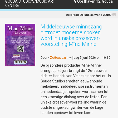
GOUDA STUDIO’S/MUSIC ART
Oosthaven 12, Gouda

CENTRE
zaterdag 20 juni, aanvang 20u00
Middeleeuwse minnezang
ontmoet moderne spoken
word in unieke crossover-
voorstelling Mîne Minne
Door •
ZoGouds.nl
• vrijdag 5 juni 2026 om 10:10
De bijzondere productie 'Mîne Minne'
brengt op 20 juni brengt de 12e-eeuwse
dichter Hendrik van Veldeke naar het nu. In
Gouda Studio's smelten eeuwenoude
melodieën, middeleeuwse instrumenten
en hedendaagse spoken word samen tot
een krachtige dialoog over de liefde. Een
unieke crossover-voorstelling waarin de
oudste singer-songwriter van de Lage
Landen opnieuw tot leven komt.