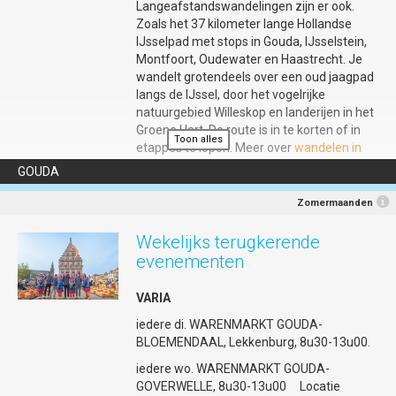
Mailadres
:
info@30juni1juli-gouda.nl
Langeafstandswandelingen zijn er ook.
Zoals het 37 kilometer lange Hollandse
Info
:
https://30juni1juli-gouda.nl/keti-koti-2026/
IJsselpad met stops in Gouda, IJsselstein,
Aanmelden
:
https://5r27znb.momice.events/page/2253449
Montfoort, Oudewater en Haastrecht. Je
wandelt grotendeels over een oud jaagpad
Programma
:
https://30juni1juli-gouda.nl/keti-koti-2026/
langs de IJssel, door het vogelrijke
natuurgebied Willeskop en landerijen in het
Groene Hart. De route is in te korten of in
Toon alles
etappes te lopen. Meer over
wandelen in
en rondom Gouda
GOUDA
Zomermaanden
Wekelijks terugkerende
evenementen
VARIA
iedere di. WARENMARKT GOUDA-
BLOEMENDAAL, Lekkenburg, 8u30-13u00.
iedere wo. WARENMARKT GOUDA-
GOVERWELLE, 8u30-13u00 Locatie