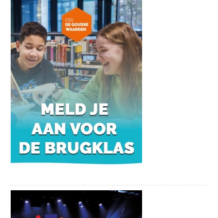
gebruikt eerlijke producten uit de regio en zelfs uit eigen
moestuin. Er hangt een ontspannen sfeer, geen jasje-dasje of
linnen op tafel, maar een relaxte bistro-setting. Bij Bistronoom
ontmoet en herontdek je elkaar door samen te genieten en te
beleven in de kas, de woonkamer met bar of op het zonnige
terras. Bistronoom Woerden staat klaar om je te ontvangen en je
een onvergetelijke avond te bezorgen op de Kruittorenweg 13 in
Woerden.
eerste en derde donderdag SOAP Open Akoestisch Podium
Elke eerste en derde donderdag van de maand is het tijd voor
SOAP! In ’t Bierhuys wordt een open podiumavond
georganiseerd. Het open podium is vrij toegankelijk voor
iedereen! Ben je zanger(es), bespeel je een instrument of houd
je gewoon van geïmproviseerde muziek? Dan ben je in ‘t
Bierhuys aan het juiste adres! Op deze avond komen
muzikanten samen spelen en/of hun nieuwe repertoire laten
horen. Er is maar een voorwaarde: als het maar akoestisch is.
?
BatensteinBuiten
BatensteinBuiten, de grootste spetter-, sport- en speelplaats in
de regio Woerden met waterspeeltuin, midgetgolf, freerun, een
heerlijk terras en nog veel meer! BatensteinBuiten is gratis