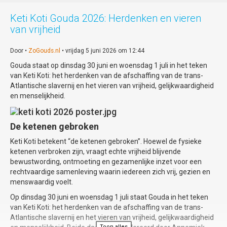
het visuele spektakel compleet: in haar rol
als 'Vrouw op Voetstuk' reageert zij op
Keti Koti Gouda 2026: Herdenken en vieren
stelten op de dynamiek tussen toen en nu.
van vrijheid
Zintuigprikkelende avond
Door •
ZoGouds.nl
• vrijdag 5 juni 2026 om 12:44
Gouda staat op dinsdag 30 juni en woensdag 1 juli in het teken
De regie van deze bijzondere voorstelling is
van Keti Koti: het herdenken van de afschaffing van de trans-
in handen van Margrethe Beelen. 'Mîne
Atlantische slavernij en het vieren van vrijheid, gelijkwaardigheid
Minne' belooft een zintuigprikkelende
en menselijkheid.
avond te worden waarin historie en
moderne straatcultuur elkaar ontmoeten.
Locatie: Gouda Studio's, Oosthaven 12,
De ketenen gebroken
Gouda
Keti Koti betekent “de ketenen gebroken”. Hoewel de fysieke
Tijd: 20u00 - 21u15
ketenen verbroken zijn, vraagt echte vrijheid blijvende
bewustwording, ontmoeting en gezamenlijke inzet voor een
Tickets: € 15,00 (verkrijgbaar via de
rechtvaardige samenleving waarin iedereen zich vrij, gezien en
website of de QR-code) / Aan de deur:
menswaardig voelt.
€17,50
Op dinsdag 30 juni en woensdag 1 juli staat Gouda in het teken
Info:
www.muziektheatergoedwerk.nl
van Keti Koti: het herdenken van de afschaffing van de trans-
Atlantische slavernij en het vieren van vrijheid, gelijkwaardigheid
Toon alles