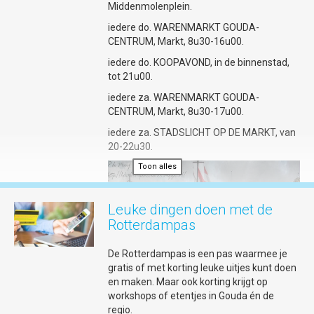
Middenmolenplein.
iedere do. WARENMARKT GOUDA-
Foto © Lima Fotografie
CENTRUM, Markt, 8u30-16u00.
Slaap in charmante hotels tussen
iedere do. KOOPAVOND, in de binnenstad,
historie
tot 21u00.
Een bijzonder slaapadres maakt een
weekend Gouda af. Nieuw is De Pastorie
iedere za. WARENMARKT GOUDA-
met 14 smaakvolle, high-end
CENTRUM, Markt, 8u30-17u00.
appartementen voor short stays (vanaf
iedere za. STADSLICHT OP DE MARKT, van
zes nachten) in de voormalige pastorie van
20-22u30.
de Gouwekerk in Gouda. Of ga voor
de
boutique style
van Relais & Châteaux
Toon alles
Toon alles
Weeshuis Gouda waar je overnacht in
kamers geïnspireerd op Gouds plateel en
Leuke dingen doen met de
dineert bij restaurant LIZZ dat recent een
Michelinster kreeg. Liever een knus huisje?
Rotterdampas
Kijk dan bij de cozy cottage van Baartje
Sanderserf; modern gemak en sfeer in een
De Rotterdampas is een pas waarmee je
hofje van barmhartigheid uit 1687. Tot slot:
gratis of met korting leuke uitjes kunt doen
op en top Gouds maak je een verblijf door
en maken. Maar ook korting krijgt op
een stroopwafel- of kaassuite bij Best
workshops of etentjes in Gouda én de
Western Plus City Hotel Gouda te boeken.
regio.