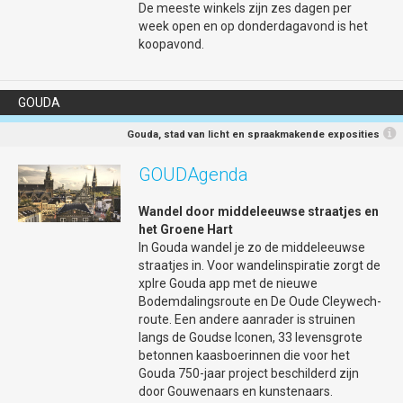
inspirerende en betekenisvolle viering te worden.
De meeste winkels zijn zes dagen per
week open en op donderdagavond is het
koopavond.
Programma en aanmelden
Hier of op deze site
www.30juni1juli-gouda.nl
kunt u het volledige
GOUDA
programma bekijken.
Meld u gratis aan! Dit is belangrijk, zodat we weten hoeveel
Gouda, stad van licht en spraakmakende exposities
maaltijden we moeten bereiden en hoeveel plaatsen er
beschikbaar moeten zijn.
GOUDAgenda
Aanmelden kan via deze link of u kunt een mail sturen
Wandel door middeleeuwse straatjes en
naar
info@30juni1juli-gouda.nl
het Groene Hart
Zet in uw mail de volgende punten: uw naam; met hoeveel
In Gouda wandel je zo de middeleeuwse
personen u komt; welke dag(en) u erbij bent: 30 juni, 1 juli of
straatjes in. Voor wandelinspiratie zorgt de
allebei; of u gezellig mee-eet op woensdag 1 juli (ja of nee)
xplre Gouda app met de nieuwe
Bodemdalingsroute en De Oude Cleywech-
Kom luisteren, herdenken, vieren en elkaar ontmoeten. Want
route. Een andere aanrader is struinen
vrijheid vieren we samen!
langs de Goudse Iconen, 33 levensgrote
betonnen kaasboerinnen die voor het
Gouda 750-jaar project beschilderd zijn
Gegevens
door Gouwenaars en kunstenaars.