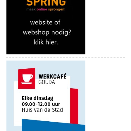
de toren beklimmen. Deze rondleidingen vinden elke 2de en 4de
altijd bij de winkel zelf na.
zaterdag van de maand plaats en beginnen om 13.00, 14.00 en
15.00 uur. Kaarten zijn te koop bij het TIP/VVV.
iedere di. WARENMARKT GOUDA-
Geniet van deze bijzondere rondleiding onder leiding van een
BLOEMENDAAL
deskundige gids en bewonder vóór of ná de torenbeklimming
Lekkenburg, 8u30-13u00.
ook het interieur van de Petruskerk. In de maanden juli en
augustus is beklimming en bezichtiging van de kerk elke
iedere wo. WARENMARKT GOUDA-
zaterdag mogelijk!
GOVERWELLE
De gids zal tijdens de beklimming aandacht besteden aan de
8u30-13u00 Locatie Middenmolenplein.
gebeurtenissen die de toren ten deel is gevallen. Ook komen de
veranderingen aan het uurwerk en carillon ter sprake, zoals de
iedere do. WARENMARKT GOUDA-
nieuwe es-klok die begin vorig jaar in de toren is geplaatst. Het
CENTRUM
panorama van Woerden is ook zeker de moeite waard. Op 4
Markt, 8u30-16u00.
schilderijen is nagenoeg het gehele beeld van de binnenstad van
Woerden vanaf de toren door de kunstenaars van de Kunstkring
iedere do. KOOPAVOND
vastgelegd.
in de binnenstad, tot 21u00.
Eenmaal aangekomen op de trans heb je een prachtig uitzicht
over Woerden en omgeving. Bij mooi weer is de Domtoren van
iedere za. WARENMARKT GOUDA-
Utrecht en het hoofdkantoor van de Rabobank te zien! Ook lukt
CENTRUM
het soms om bij heel helder weer een glimp van Amsterdam en
Markt, 8u30-17u00.
Alphen aan den Rijn op te vangen.
De kosten voor de torenrondleiding zijn € 2,00 per persoon voor
Iedere za. STADSLICHT OP DE MARKT
kinderen van 4 tot 12 jaar, en € 3,00 per persoon voor
van 20-20u30.
Erasmus