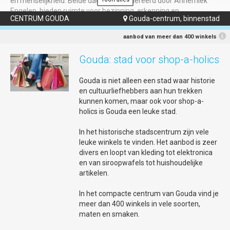
en menselijkheid. Beide dagen, gemodereerd door Annemiek
Engelen, bieden ruimte voor bezinning, erkenning en
CENTRUM GOUDA
Gouda-centrum, binnenstad

ontmoeting.
Herdenking — dinsdag 30 juni | Huis van de Stad |
aanbod van meer dan 400 winkels
vanaf 17u30
Gouda: stad voor shop-a-holics
De herdenking brengt verhalen, spoken word en muziek samen
om stil te staan bij het slavernijverleden en de doorwerking
Gouda is niet alleen een stad waar historie
daarvan in het heden. Met bijdragen vanuit diverse
en cultuurliefhebbers aan hun trekken
gemeenschappen, indrukwekkende spoken word van Lemuël de
kunnen komen, maar ook voor shop-a-
Graav en muzikale begeleiding van Black Harmony ontstaat een
holics is Gouda een leuke stad.
avond van reflectie en erkenning.
Viering — woensdag 1 juli | De Garenspinnerij |
In het historische stadscentrum zijn vele
vanaf 16u30
leuke winkels te vinden. Het aanbod is zeer
Onder de vraag “Ik ben niet zwart en jij niet wit?” onderzoeken
divers en loopt van kleding tot elektronica
we hoe koloniale labels ontstonden en welke invloed zij nog altijd
en van siroopwafels tot huishoudelijke
hebben op onze samenleving. Het programma bevat een
artikelen.
gezamenlijke maaltijd, muziek, film, dans en spoken word en
eert de kracht, strijd en creativiteit van Afrikaanse en inheemse
In het compacte centrum van Gouda vind je
voorouders. Met optredens en bijdragen van onder anderen
meer dan 400 winkels in vele soorten,
Manu van Kersbergen, kawinaband Combinatie XVI en spreker
maten en smaken.
Kofi Ogún, plus interactieve momenten, belooft het een