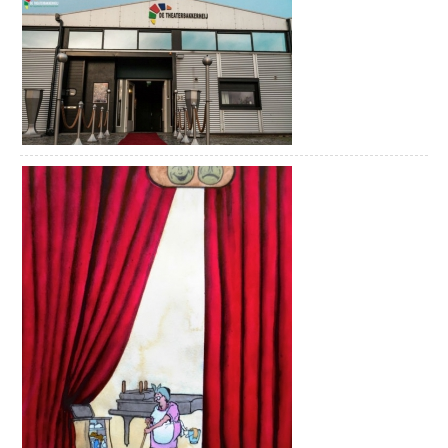
en een bezoek aan het Touwmuseum in Oudewater. Hoe leuk is
paviljoen Rederij de Vrijheid. Een Beleef
dat!
GOUDasfalt-dag is ook prima te
combineren met een wandeling en
Alle arrangementen zijn te ontdekken op beleefwoerden.com
ontdekkingstocht door het Veenweidepark,
het gebied direct achter de Gouderaksedijk
32.
VASTE PRIK:
iedere do. FIETSTOUR GREEN COW BIKE
Fietsroute trekvaarttocht
TOURS
Stap op de fiets en maak een mooie tocht door het
13-16u00 Stap met Green Cow Bike Tours
stroomgebied van Lange Linschoten en Hollandsche IJssel. De
op de fiets en verken de prachtige
route kan op elk gewenste plek gestart worden en is 35
omgeving van Gouda! Tijdens deze tour
kilometer lang. Je zal er dus ongeveer 2 uur over doen. Vergeet
met gids fiets je langs de hoogtepunten
onderweg geen terrasje te pakken of een museum te bezoeken
van de historische binnenstad. Wist je
zoals het Stadsmuseum van Woerden of De Heksenwaag in
bijvoorbeeld dat alle scheepvaart van
Oudewater.
Rotterdam naar Amsterdam vroeger
dwars door Gouda ging? Bewonder onze
Buitenplaats De Blauwe Meije, nu 7 dagen per week genieten
molens en fiets tussen de koeien door het
Buitenplaats De Blauwe Meije nu 7 dagen per week open! De
Hollandse landschap! Proef wat kaas bij
kunstlocatie was altijd het creatieve middelpunt in de Meije met
een kaasboerderij en geniet van het weidse
beeldhouwen en exposities. Naast de diverse activiteiten en
uitzicht over de Reeuwijkse Plassen! Iedere
exposities kun je ook altijd genieten van heerlijke taarten en
donderdagmiddag – na de Goudse
streekproducten. Heerlijk verpozen aan het water, diverse