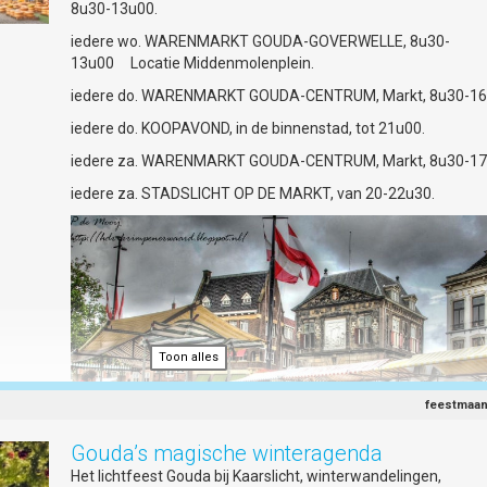
8u30-13u00.
Foto © Lima Fotografie
iedere wo. WARENMARKT GOUDA-GOVERWELLE, 8u30-
Slaap in charmante hotels tussen historie
13u00 Locatie Middenmolenplein.
Een bijzonder slaapadres maakt een weekend Gouda af. Nie
iedere do. WARENMARKT GOUDA-CENTRUM, Markt, 8u30-16
De Pastorie met 14 smaakvolle, high-end appartementen vo
short stays (vanaf zes nachten) in de voormalige pastorie va
iedere do. KOOPAVOND, in de binnenstad, tot 21u00.
Gouwekerk in Gouda. Of ga voor de
boutique style
van Relais 
iedere za. WARENMARKT GOUDA-CENTRUM, Markt, 8u30-17
Châteaux Weeshuis Gouda waar je overnacht in kamers
geïnspireerd op Gouds plateel en dineert bij restaurant LIZZ 
iedere za. STADSLICHT OP DE MARKT, van 20-22u30.
recent een Michelinster kreeg. Liever een knus huisje? Kijk dan
de cozy cottage van Baartje Sanderserf; modern gemak en 
in een hofje van barmhartigheid uit 1687. Tot slot: op en top
Gouds maak je een verblijf door een stroopwafel- of kaassuit
Best Western Plus City Hotel Gouda te boeken.
Meer over
overnachten in Gouda
Toon alles
Toon alles
feestmaa
Gouda’s magische winteragenda
Het lichtfeest Gouda bij Kaarslicht, winterwandelingen,