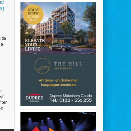
ne
ng
t de
da
al
 om
nten
en
n