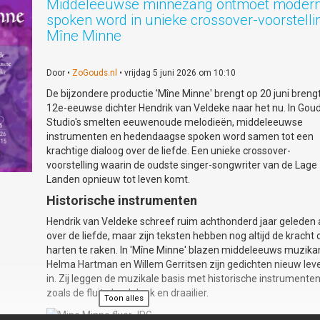
Middeleeuwse minnezang ontmoet moder
spoken word in unieke crossover-voorstelli
Mîne Minne
Door •
ZoGouds.nl
• vrijdag 5 juni 2026 om 10:10
De bijzondere productie 'Mîne Minne' brengt op 20 juni breng
12e-eeuwse dichter Hendrik van Veldeke naar het nu. In Gou
Studio's smelten eeuwenoude melodieën, middeleeuwse
instrumenten en hedendaagse spoken word samen tot een
krachtige dialoog over de liefde. Een unieke crossover-
voorstelling waarin de oudste singer-songwriter van de Lage
Landen opnieuw tot leven komt.
Historische instrumenten
Hendrik van Veldeke schreef ruim achthonderd jaar geleden 
over de liefde, maar zijn teksten hebben nog altijd de kracht
harten te raken. In 'Mîne Minne' blazen middeleeuws muzika
Helma Hartman en Willem Gerritsen zijn gedichten nieuw lev
in. Zij leggen de muzikale basis met historische instrumente
zoals de fluit, doedelzak en draailier.
Toon alles