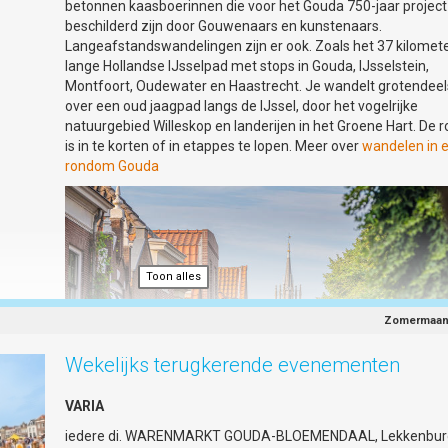
betonnen kaasboerinnen die voor het Gouda 750-jaar project
beschilderd zijn door Gouwenaars en kunstenaars.
Langeafstandswandelingen zijn er ook. Zoals het 37 kilomet
lange Hollandse IJsselpad met stops in Gouda, IJsselstein,
Montfoort, Oudewater en Haastrecht. Je wandelt grotendeel
over een oud jaagpad langs de IJssel, door het vogelrijke
natuurgebied Willeskop en landerijen in het Groene Hart. De 
is in te korten of in etappes te lopen. Meer over
wandelen in 
rondom Gouda
Toon alles
Toon alles
Zomermaa
Wekelijks terugkerende evenementen
VARIA
iedere di. WARENMARKT GOUDA-BLOEMENDAAL, Lekkenbur