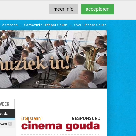
meer info
accepteren
•
•
Adressen
Contactinfo Uitloper Gouda
Over Uitloper Gouda
WEEK
ouda
Erbij staan?
GESPONSORD
0u00