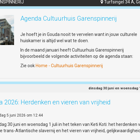
NSPINNERIJ
Turfsingel 34 A, 

Het gevecht met de oude taal
Om de brug naar het heden te slaan, hertaalt Rik Zutphen
Agenda Cultuurhuis Garenspinnerij
(bekend als de Droominee) de minneliederen naar scherpe,
hedendaagse spoken word. Met live gestapelde klanken uit 
Je hoeft je in Gouda nooit te vervelen want in jouw culturele
loop station gaat hij de dialoog – en soms het gevecht – aan
huiskamer is altijd wel wat te doen.
de traditionele middeleeuwse muziek. Performer Janne van 
maakt het visuele spektakel compleet: in haar rol als 'Vrouw 
In de maand januari heeft Cultuurhuis Garenspinnerij
Voetstuk' reageert zij op stelten op de dynamiek tussen toen
bijvoorbeeld de volgende activiteiten op de agenda staan:
nu.
Zie ook
Home - Cultuurhuis Garenspinnerij
Zintuigprikkelende avond
De regie van deze bijzondere voorstelling is in handen van
dinsdag 30 juni en woensdag 1 
Margrethe Beelen. 'Mîne Minne' belooft een zintuigprikkelen
avond te worden waarin historie en moderne straatcultuur e
a 2026: Herdenken en vieren van vrijheid
ontmoeten.
jdag 5 juni 2026 om 12:44
Locatie: Gouda Studio's, Oosthaven 12, Gouda
ag 30 juni en woensdag 1 juli in het teken van Keti Koti: het herdenken 
Tijd: 20u00 - 21u15
e trans-Atlantische slavernij en het vieren van vrijheid, gelijkwaardighei
Tickets: € 15,00 (verkrijgbaar via de website of de QR-code) /