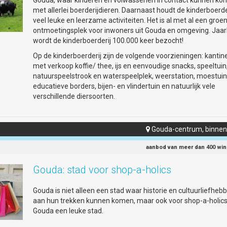
Gouda, waar kinderen en volwassenen in contact kunnen k
rsbergen, kawinaband Combinatie XVI en spreker Kofi Ogún, plus
met allerlei boerderijdieren. Daarnaast houdt de kinderboerde
n, belooft het een inspirerende en betekenisvolle viering te worden.
veel leuke en leerzame activiteiten. Het is al met al een groe
ontmoetingsplek voor inwoners uit Gouda en omgeving. Jaarl
wordt de kinderboerderij 100.000 keer bezocht!
 aanmelden
Op de kinderboerderij zijn de volgende voorzieningen: kantin
met verkoop koffie/ thee, ijs en eenvoudige snacks, speeltuin
www.30juni1juli-gouda.nl
kunt u het volledige programma bekijken.
natuurspeelstrook en waterspeelplek, weerstation, moestuin
it is belangrijk, zodat we weten hoeveel maaltijden we moeten bereiden
educatieve borders, bijen- en vlindertuin en natuurlijk vele
 beschikbaar moeten zijn.
verschillende diersoorten.
eze link of u kunt een mail sturen naar
info@30juni1juli-gouda.nl
olgende punten: uw naam; met hoeveel personen u komt; welke dag(en)
Gouda-centrum, binnen

 juli of allebei; of u gezellig mee-eet op woensdag 1 juli (ja of nee)
enken, vieren en elkaar ontmoeten. Want vrijheid vieren we samen!
aanbod van meer dan 400 win
Gouda: stad voor shop-a-holics
Gouda is niet alleen een stad waar historie en cultuurliefheb
juni1juli-gouda.nl
aan hun trekken kunnen komen, maar ook voor shop-a-holics
juli-gouda.nl/keti-koti-2026/
Gouda een leuke stad.
//5r27znb.momice.events/page/2253449