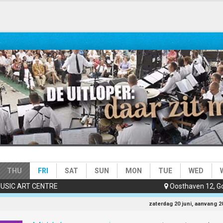
e)
THU
FRI
SAT
SUN
MON
TUE
WED
USIC ART CENTRE
Oosthaven 12, G

zaterdag 20 juni, aanvang 2