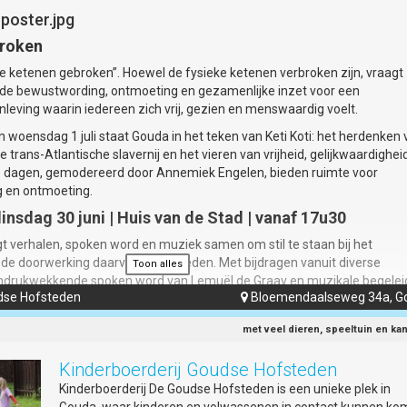
Aan de deur: €17,50
Info:
www.muziektheatergoedwerk.nl
broken
de ketenen gebroken”. Hoewel de fysieke ketenen verbroken zijn, vraagt
vende bewustwording, ontmoeting en gezamenlijke inzet voor een
leving waarin iedereen zich vrij, gezien en menswaardig voelt.
n woensdag 1 juli staat Gouda in het teken van Keti Koti: het herdenken
e trans-Atlantische slavernij en het vieren van vrijheid, gelijkwaardighei
e dagen, gemodereerd door Annemiek Engelen, bieden ruimte voor
g en ontmoeting.
nsdag 30 juni | Huis van de Stad | vanaf 17u30
t verhalen, spoken word en muziek samen om stil te staan bij het
 de doorwerking daarvan in het heden. Met bijdragen vanuit diverse
Toon alles
drukwekkende spoken word van Lemuël de Graav en muzikale begelei
udse Hofsteden
Bloemendaalseweg 34a, G

ntstaat een avond van reflectie en erkenning.
dag 1 juli | De Garenspinnerij | vanaf 16u30
met veel dieren, speeltuin en ka
en niet zwart en jij niet wit?” onderzoeken we hoe koloniale labels
Kinderboerderij Goudse Hofsteden
 invloed zij nog altijd hebben op onze samenleving. Het programma be
ltijd, muziek, film, dans en spoken word en eert de kracht, strijd en
Kinderboerderij De Goudse Hofsteden is een unieke plek in
rikaanse en inheemse voorouders. Met optredens en bijdragen van onder