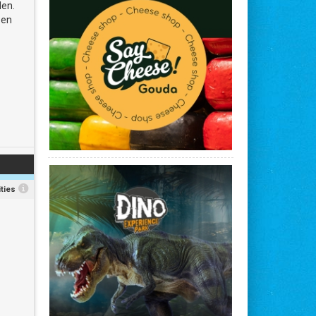
den.
 en
ties