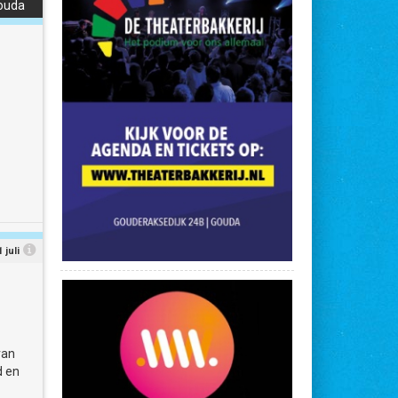
Gouda
een
 met
Ooij
op
 en
juli
de
lkaar
van
d en