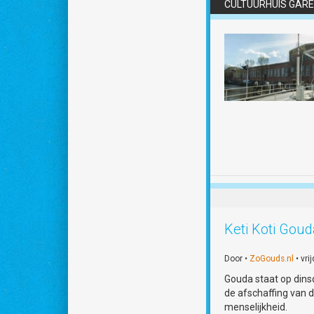
CULTUURHUIS GARE
Keti Koti Goud
Door •
ZoGouds.nl
• vri
Gouda staat op dinsd
de afschaffing van d
menselijkheid.