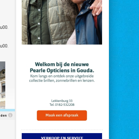
uw is
u00.
or
n de
&
u00.
dat
 bij
sfeer
e bij
nden