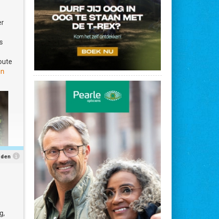
er
s
route
en
nden
g,