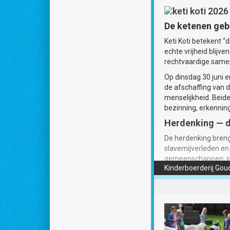
De ketenen ge
Keti Koti betekent “
echte vrijheid blij
rechtvaardige samen
Op dinsdag 30 juni e
de afschaffing van d
menselijkheid. Beid
bezinning, erkennin
Herdenking — di
De herdenking breng
slavernijverleden en
gemeenschappen, in
Kinderboerderij Go
van Black Harmony o
Viering — woens
Onder de vraag “Ik b
ontstonden en welke
een gezamenlijke maa
creativiteit van Af