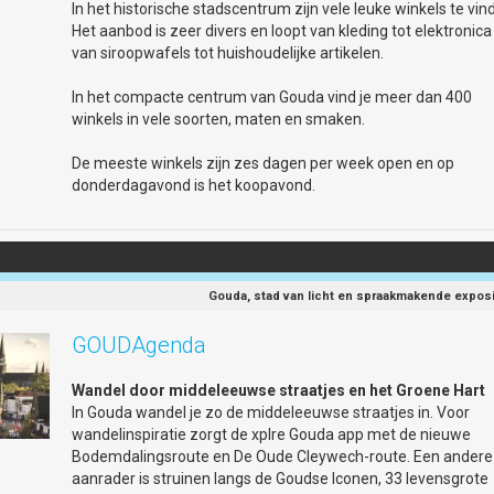
In het historische stadscentrum zijn vele leuke winkels te vin
//30juni1juli-gouda.nl/keti-koti-2026/
Het aanbod is zeer divers en loopt van kleding tot elektronica
van siroopwafels tot huishoudelijke artikelen.
In het compacte centrum van Gouda vind je meer dan 400
winkels in vele soorten, maten en smaken.
De meeste winkels zijn zes dagen per week open en op
donderdagavond is het koopavond.
Gouda, stad van licht en spraakmakende exposi
GOUDAgenda
Wandel door middeleeuwse straatjes en het Groene Hart
In Gouda wandel je zo de middeleeuwse straatjes in. Voor
wandelinspiratie zorgt de xplre Gouda app met de nieuwe
Bodemdalingsroute en De Oude Cleywech-route. Een andere
aanrader is struinen langs de Goudse Iconen, 33 levensgrote