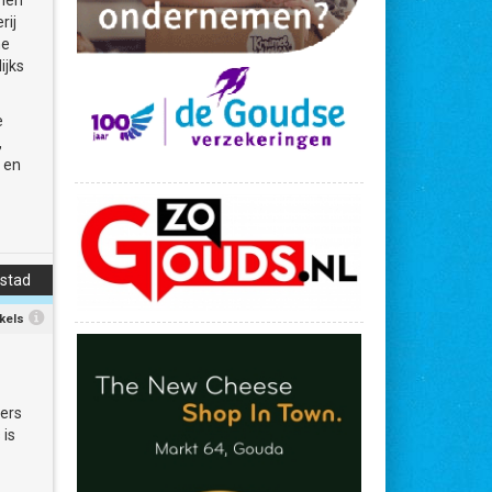
omen
rij
ne
ijks
e
,
 en
 en
 u
stad
kels
bers
 is